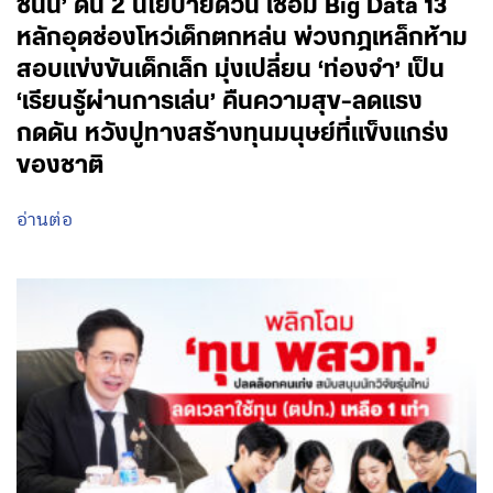
ชนัน’ ดัน 2 นโยบายด่วน เชื่อม Big Data 13
หลักอุดช่องโหว่เด็กตกหล่น พ่วงกฎเหล็กห้าม
สอบแข่งขันเด็กเล็ก มุ่งเปลี่ยน ‘ท่องจำ’ เป็น
‘เรียนรู้ผ่านการเล่น’ คืนความสุข-ลดแรง
กดดัน หวังปูทางสร้างทุนมนุษย์ที่แข็งแกร่ง
ของชาติ
อ่านต่อ