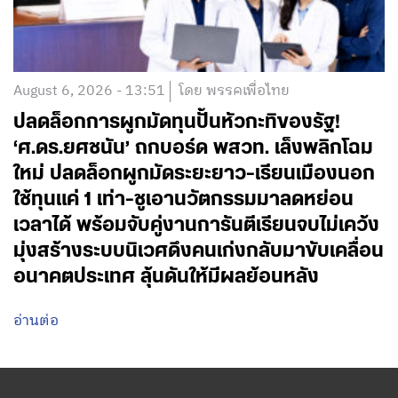
August 6, 2026 - 13:51
โดย พรรคเพื่อไทย
ปลดล็อกการผูกมัดทุนปั้นหัวกะทิของรัฐ!
‘ศ.ดร.ยศชนัน’ ถกบอร์ด พสวท. เล็งพลิกโฉม
ใหม่ ปลดล็อกผูกมัดระยะยาว-เรียนเมืองนอก
ใช้ทุนแค่ 1 เท่า-ชูเอานวัตกรรมมาลดหย่อน
เวลาได้ พร้อมจับคู่งานการันตีเรียนจบไม่เคว้ง
มุ่งสร้างระบบนิเวศดึงคนเก่งกลับมาขับเคลื่อน
อนาคตประเทศ ลุ้นดันให้มีผลย้อนหลัง
อ่านต่อ