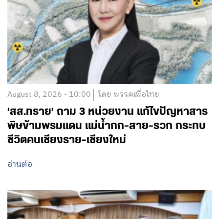
August 8, 2026 - 10:00
โดย พรรคเพื่อไทย
‘สส.ทราย’ ถาม 3 หน่วยงาน แก้ไขปัญหาสาร
พิษข้ามพรมแดน แม่น้ำกก-สาย-รวก กระทบ
ชีวิตคนเชียงราย-เชียงใหม่
อ่านต่อ