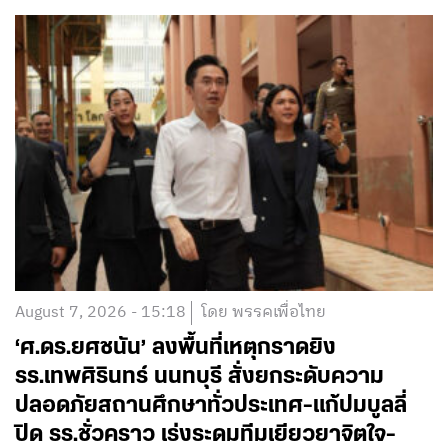
August 7, 2026 - 15:18
โดย พรรคเพื่อไทย
‘ศ.ดร.ยศชนัน’ ลงพื้นที่เหตุกราดยิง
รร.เทพศิรินทร์ นนทบุรี สั่งยกระดับความ
ปลอดภัยสถานศึกษาทั่วประเทศ-แก้ปมบูลลี่
ปิด รร.ชั่วคราว เร่งระดมทีมเยียวยาจิตใจ-