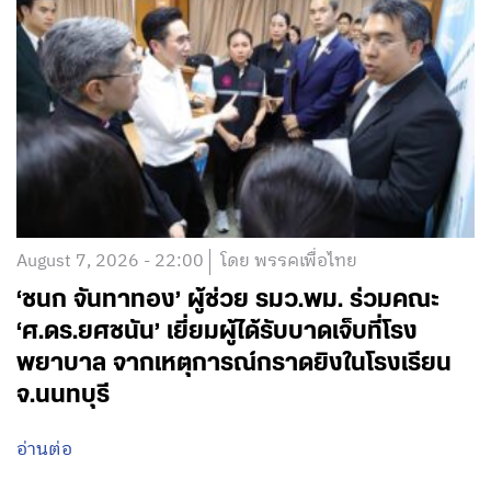
August 7, 2026 - 22:00
โดย พรรคเพื่อไทย
‘ชนก จันทาทอง’ ผู้ช่วย รมว.พม. ร่วมคณะ
‘ศ.ดร.ยศชนัน’ เยี่ยมผู้ได้รับบาดเจ็บที่โรง
พยาบาล จากเหตุการณ์กราดยิงในโรงเรียน
จ.นนทบุรี
อ่านต่อ