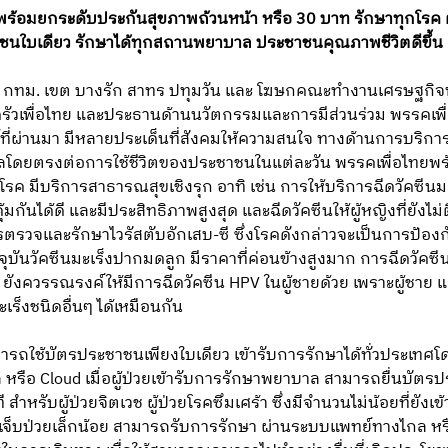
ล พร้อมยกระดับประกันสุขภาพถ้วนหน้า หรือ 30 บาท รักษาทุกโรค 
ชนใบเดียว รักษาได้ทุกสถานพยาบาล ประชาชนคุณภาพชีวิตดีขึ้น
ส.ส. กทม. เขต บางรัก สาทร ปทุมวัน และ โฆษกคณะทำงานเศรษฐกิจพ
รัวเพื่อไทย และประธานด้านนวัตกรรมและการมีส่วนร่วม พรรคเพ
์ที่ผ่านมา มีหลายประเด็นที่สังคมให้ความสนใจ ทางด้านการบริ
ส่งผลโดยตรงต่อการใช้ชีวิตของประชาชนในแต่ละวัน พรรคเพื่อไท
รค มีบริการสาธารณสุขเชิงรุก อาทิ เช่น การให้บริการฉีดวัคซีน
ิคุ้มกันได้ดี และมีประสิทธิภาพสูงสุด และฉีดวัคซีนให้ผู้หญิงที่ยังไม
ารตรวจและรักษาไวรัสตับอักเสบ-ซี ซึ่งโรคดังกล่าวจะเป็นการป้องก
ัจจุบันวัคซีนมะเร็งปากมดลูก มีราคาที่ค่อนข้างสูงมาก การฉีดวัค
ยังควรรณรงค์ให้มีการฉีดวัคซีน HPV ในผู้ชายด้วย เพราะผู้ชาย 
ะเร็งชนิดอื่นๆ ได้เหมือนกัน
ารถใช้บัตรประชาชนเพียงใบเดียว เข้ารับการรักษาได้ทั่วประเทศโดย
มูล หรือ Cloud เมื่อผู้ป่วยเข้ารับการรักษาพยาบาล สามารถยื่นบัต
 สำหรับผู้ป่วยจิตเวช ผู้ป่วยโรคซึมเศร้า ซึ่งมีจำนวนไม่น้อยที่ยัง
ารเจ็บป่วยเล็กน้อย สามารถรับการรักษา ผ่านระบบแพทย์ทางไกล หร