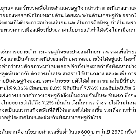
นยุทธศาสตร์พรรคเพื่อไทยด้านเศรษฐกิจ กล่าวว่า ตามที่นางสาวแพ
ายของพรรคเพื่อไทยหลายด้าน โดยเฉพาะในด้านเศรษฐกิจ อยากให้
ิงตามที่ได้ประกาศอย่างแน่นอน และเป็นการคิดใหญ่ ทำเป็น เพร
 เป็นพรรคการเมืองเดียวที่ประกาศนโยบายแล้วทำได้จริง ไม่เหมื
คัญเช่นการขยายตัวทางเศรษฐกิจของประเทศไทยหากพรรคเพื่อไทย
้จริง และเป็นศักยภาพที่ประเทศไทยควรจะขยายให้ได้อยู่แล้ว โดยทั
ต่ำกว่าเนผศักยภาพมาโดยตลอด อีกทั้งประเทศกำลังพัฒนาอย่า
้หลุดพ้นจากกับดักการเป็นประเทศรายได้ปานกลาง และจะเพิ่มการจ
ยปีเศรษฐกิจของประเทศไทยขยายตัวได้ต่ำมาก ขนาดในปีนี้ที่ปร
ขยายได้ 9.36% เวียดนาม 8.8% ฟิลิปปินส์ 7.76% และอินโดนิเซีย 
น การเร่งการขยายตัวทางเศรษฐกิจจึงเป็นความจำเป็นระดับแรก ซึ
จไทยขยายตัวได้ถึง 7.2% เป็นต้น ดังนั้นการสร้างรายได้ใหม่ในห
ป็นแนวทางที่จะเพิ่มจีดีพีให้ขยายตัวได้มากขึ้น รวมถึงการทำ
าอยู่ประเทศไทยและช่วยกันพัฒนาเศรษฐกิจไทย
ียงกันมากคือ นโยบายค่าแรงขั้นต่ำวันละ 600 บาท ในปี 2570 หรือ อ