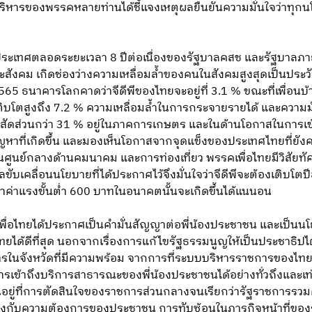
ิหารของพรรคหลายท่านได้ชี้แจงเหตุผลยืนยันความมั่นใจว่าทุกนโย
ะเทศตลอดระยะเวลา 8 ปีต่อเนื่องของรัฐบาลคสช และรัฐบาลภาย
สังคม เกิดช่องว่างความเหลื่อมล้ำของคนในสังคมสูงสุดเป็นประวัติ
 2565 ธนาคารโลกคาดว่าจีดีพีของไทยจะอยู่ที่ 3.1 % ขณะที่เพื่อน
ิบโตสูงถึง 7.2 % ความเหลื่อมล้ำในการกระจายรายได้ และความมั่งค
ยสัดส่วนกว่า 31 % อยู่ในภาคการเกษตร และในด้านโอกาสในการเข้า
ัญหาที่เกิดขึ้น และมองเห็นโอกาสจากจุดแข็งของประเทศไทยที่ยัง
็นศูนย์กลางด้านคมนาคม และการท่องเที่ยว พรรคเพื่อไทยมีวิสั
บาลขับเคลื่อนนโยบายที่ได้ประกาศไว้จึงมั่นใจว่าจีดีพีจะต้องเติบโตป
ยันว่าค่าแรงขั้นต่ำ 600 บาทในอนาคตนั้นจะเกิดขึ้นได้แนนอน
พื่อไทยได้ประกาศเป็นคำมั่นสัญญาต่อพี่น้องประชาชน และเป็นนโย
ยได้ดีที่สุด นอกจากเรื่องการแก้ไขรัฐธรรมนูญให้เป็นประชาธิปไ
การในจังหวัดที่มีความพร้อม จากการที่ระบบบริหารราชการของไทยจ
ารเข้าถึงบริการสาธารณะของพี่น้องประชาชนได้อย่างทั่วถึงและเท
ู่ที่การตัดสินใจของราชการส่วนกลางจนเรียกว่ารัฐราชการรวมศ
งกับความต้องการของประชาชน การทับซ้อนในภารกิจหน้าที่ของร