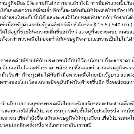
กิจปีละ 5% ตามที่ได้กล่าวมาแล้ว ทั้งนี้ การขึ้นค่าแรงเป็นวัน
้และลดความเหลื่อมล้ำ อีกทั้งจะผลักดันให้ประเทศไทยต้องปรับ
ค่าแรงในระดับนั้นได้ และจะเร่งให้ไทยหลุดพ้นจากกับดักรายได้ปาน
เช่นที่สหรัฐค่าแรงในรัฐแคลิฟอร์เนียชั่วโมงละ $ 15.5 ( 540 บาท
่ได้อยู่ที่ช่วยให้คนรวยเพิ่มขึ้นเท่าไหร่ แต่อยู่ที่จะช่วยคนย
่ต้องกังวลว่าพรรคเพื่อไทยจะทำให้เศรษฐกิจหายนะเพราะเป็นไปไม่ได้ ท
ารลดค่าใช้จ่ายให้กับประชาชนได้ทันทีคือ นโยบายที่จะลดราคา น้ำม
บเปลี่ยนแก้ไขโครงสร้างราคาพลังงาน ซึ่งคณะทำงานเศรษฐกิจพรร
น ไฟฟ้า ก๊าซหุงต้ม ได้ทันที เมื่อพรรคเพื่อไทยเป็นรัฐบาล และส
นทิศทางของโลก โดยเฉพาะปัจจุบันที่ค่าไฟฟ้าจะขึ้นอีก ซึ่งจะส่ง
ว่านโยบายต่างๆของพรรคเพื่อไทยจะร้อยเรียงสอดประสานเพื่อพ
รกระจายรายได้เพื่อให้ประชาชนทุกระดับชั้นได้รับประโยชน์จากนโ
าชน เพิ่มกำลังซื้อ สร้างเศรษฐกิจให้หมุนเวียน เพื่อให้ประเทศไ
ะชาคมโลกอีกครั้งหนึ่ง หลังจากหายไปหลายปี