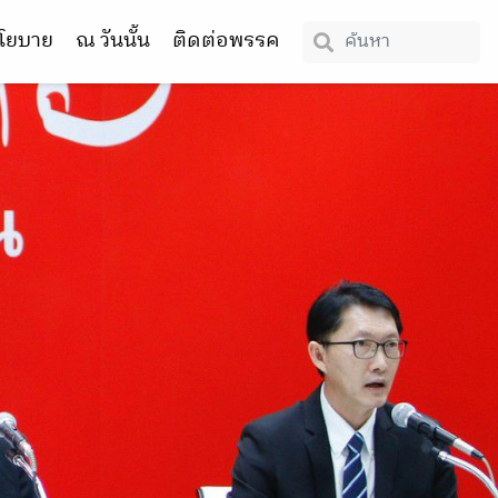
โยบาย
ณ วันนั้น
ติดต่อพรรค