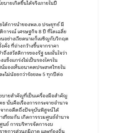
บายเกิดขึ้นได้จริงภายในปี
ใต้การนำของพล.อ ประยุทธ์ มี
การณ์ เศรษฐกิจ 8 ปี ที่โตเฉลี่ย
บ้านอย่างเวียดนามก็เผชิญกับวิกฤต
ั่ง ที่ถ่างกว้างขึ้นจากราคา
ถึงสวัสดิการของรัฐ ผมมั่นใจว่า
คงแข็งแกร่งไม่เป็นรองใครใน
ยทัศน์มองเห็นอนาคตประเทศไทยใน
ีละไม่น้อยกว่าร้อยละ 5 ทุกปีต่อ
บายสำคัญที่เป็นเครื่องมือสำคัญ
ตย นั่นคือเรื่องการกระจายอำนาจ
ากอดีตถึงปัจจุบันพิสูจน์ได้
่าเทียมกัน เกิดการรวมศูนย์อำนาจ
ูนย์ การบริหารจัดการงบ
าชการส่วนภูมิภาค และท้องถิ่น