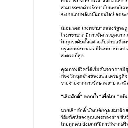
เป็นการประหยัดเวลาและค่าใช้จ่าย
สามารถขอคำปรึกษากับแพทย์เฉพา
ระบบแอปพลิเคชันออนไลน์ ลดระย
ในอนาคต โรงพยาบาลของรัฐจะถูกก
โรงพยาบาล มีการจัดสรรบุคลากร
ในทุกระดับตั้งแต่ระดับตำบลถึงมห
กรุงเทพมหานคร มีโรงพยาบาลประจ
สะดวกที่สุด
คุณภาพชีวิตที่ดีเริ่มต้นจากการ
ท้อง วิกฤตข้างของแพง เศรษฐกิจ
รายจ่ายจากการรักษาพยาบาล เพื
“เลิศศักดิ์” ตอกย้ำ “เพื่อไทย” เน้
นายเลิศศักดิ์ พัฒนชัยกุล สมาข
วิสัยทัศน์ของคุณแพรทองธาร ชินว
ไทยทุกคน ส่งผลให้มีการวิพากษ์วิ