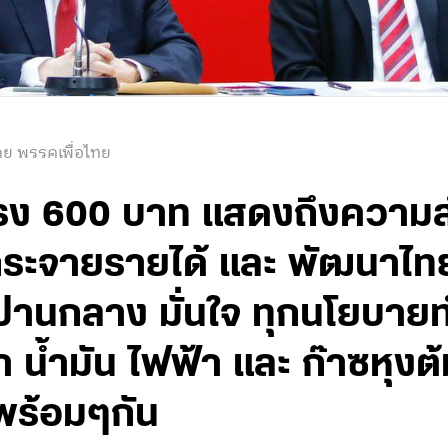
ดย พรรคเพื่อไทย
่าแรง 600 บาท แสดงถึงความ
ระจายรายได้ และ พัฒนาไทย
ปานกลาง มั่นใจ ทุกนโยบายท
น้ำมัน ไฟฟ้า และ ก๊าซหุงต
พร้อมๆกัน