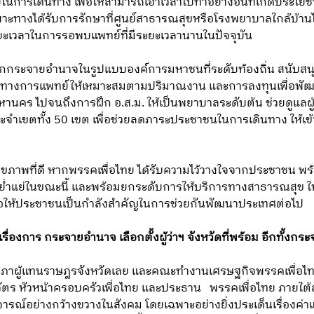
ในการเดินทาง เพื่อให้สามารถเอาเวลาไปทำอย่างอื่นที่เกิดประโยช
ะทางได้รับการรักษาที่ศูนย์สาธารณสุขหรือโรงพยาบาลใกล้บ้าน
ะเวลาในการรอพบแพทย์ที่มีระยะเวลานานในปัจจุบัน
ระจายอำนาจในรูปแบบองค์การมหาชนที่ระดับท้องถิ่น สนับสนุน
ทางการแพทย์ให้เหมาะสมตามปริมาณงาน และการลงทุนเพื่อพัฒ
านคร ไปจนถึงการฝึก อ.ส.ม. ให้เป็นพยาบาลระดับต้น ช่วยดูแลผู้
ำเขตทั้ง 50 เขต เพื่อช่วยลดภาระประชาชนในการเดินทาง ให้เข้
มีสุขภาพที่ดี หากพรรคเพื่อไทย ได้รับความไว้วางใจจากประชาชน 
ย่ำแย่ในขณะนี้ และพร้อมยกระดับการให้บริการทางสาธารณสุข ให
่อให้ประชาชนเป็นกำลังสำคัญในการช่วยกันพัฒนาประเทศต่อไป
นเรื่องการ กระจายอำนาจ เลือกตั้งผู้ว่าฯ จังหวัดที่พร้อม อีกทั้งกระ
ิกสภาผู้แทนราษฎรจังหวัดเลย และคณะทำงานเศรษฐกิจพรรคเพื่อไ
ัตร หัวหน้าครอบครัวเพื่อไทย และประธาน พรรคเพื่อไทย ภายใต้สโ
จารณ์อย่างกว้างขวางในสังคม โดยเฉพาะอย่างยิ่งประเด็นเรื่องค่า