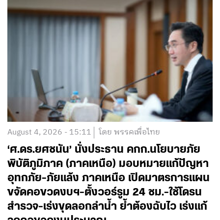
August 4, 2026 - 15:11
โดย พรรคเพื่อไทย
‘ศ.ดร.ยศชนัน’ นั่งประธาน คกก.นโยบายภัย
พิบัติภูมิภาค (ภาคเหนือ) มอบหมายแก้ปัญหา
อุทกภัย-ภัยแล้ง ภาคเหนือ เปิดมาตรการแผน
ขจัดคอขวดงบฯ-ตั้งวอร์รูม 24 ชม.-ใช้โดรน
สำรวจ-เร่งขุดลอกลำน้ำ ย้ำต้องฉับไว เร่งแก้