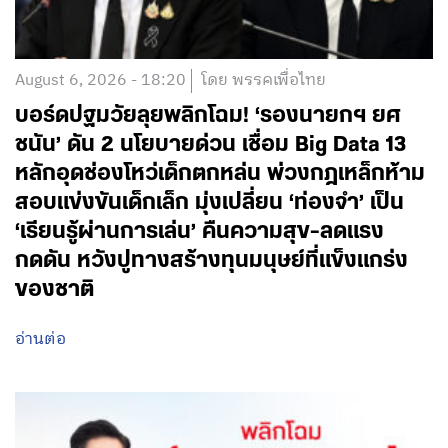
August 6, 2026 - 18:20
โดย พรรคเพื่อไทย
บอร์ดปฐมวัยลุยพลิกโฉม! ‘รองนายกฯ ยศ
ชนัน’ ดัน 2 นโยบายด่วน เชื่อม Big Data 13
หลักอุดช่องโหว่เด็กตกหล่น พ่วงกฎเหล็กห้าม
สอบแข่งขันเด็กเล็ก มุ่งเปลี่ยน ‘ท่องจำ’ เป็น
‘เรียนรู้ผ่านการเล่น’ คืนความสุข-ลดแรง
กดดัน หวังปูทางสร้างทุนมนุษย์ที่แข็งแกร่ง
ของชาติ
อ่านต่อ