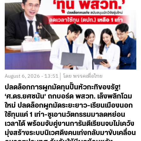
August 6, 2026 - 13:51
โดย พรรคเพื่อไทย
ปลดล็อกการผูกมัดทุนปั้นหัวกะทิของรัฐ!
‘ศ.ดร.ยศชนัน’ ถกบอร์ด พสวท. เล็งพลิกโฉม
ใหม่ ปลดล็อกผูกมัดระยะยาว-เรียนเมืองนอก
ใช้ทุนแค่ 1 เท่า-ชูเอานวัตกรรมมาลดหย่อน
เวลาได้ พร้อมจับคู่งานการันตีเรียนจบไม่เคว้ง
มุ่งสร้างระบบนิเวศดึงคนเก่งกลับมาขับเคลื่อน