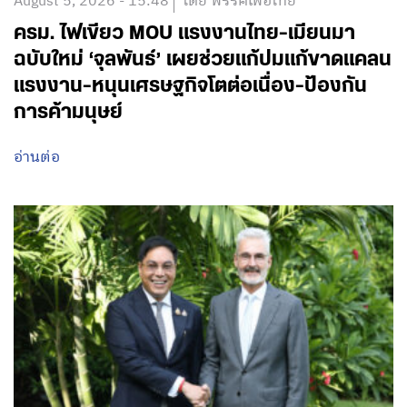
August 5, 2026 - 15:48
โดย พรรคเพื่อไทย
ครม. ไฟเขียว MOU แรงงานไทย-เมียนมา
ฉบับใหม่ ‘จุลพันธ์’ เผยช่วยแก้ปมแก้ขาดแคลน
แรงงาน-หนุนเศรษฐกิจโตต่อเนื่อง-ป้องกัน
การค้ามนุษย์
อ่านต่อ