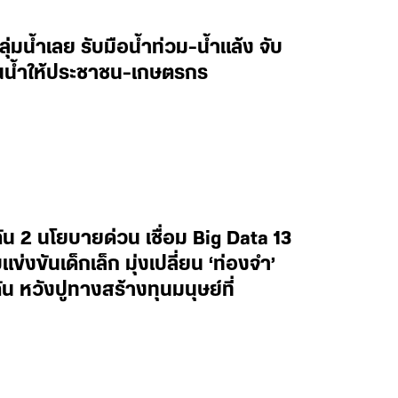
ลุ่มน้ำเลย รับมือน้ำท่วม-น้ำแล้ง จับ
านน้ำให้ประชาชน-เกษตรกร
น 2 นโยบายด่วน เชื่อม Big Data 13
งขันเด็กเล็ก มุ่งเปลี่ยน ‘ท่องจำ’
น หวังปูทางสร้างทุนมนุษย์ที่