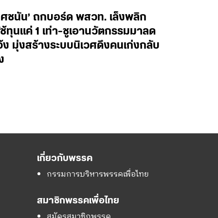
ยศชนัน’ ถกบอร์ด พสวท. เล็งพลิก
้ทุนแค่ 1 เท่า-ชูเอานวัตกรรมมาลด
ว้ง มุ่งสร้างระบบนิเวศดึงคนเก่งกลับ
ง
เกี่ยวกับพรรค
กรรมการบริหารพรรคเพื่อไทย
สมาชิกพรรคเพื่อไทย
สมัครสมาชิกพรรค