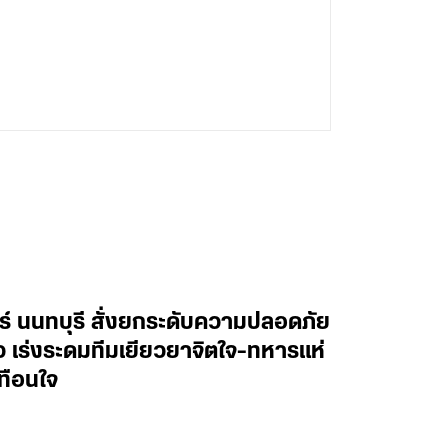
ทร์ นนทบุรี สั่งยกระดับความปลอดภัย
าว เร่งระดมทีมเยียวยาจิตใจ-ทหารแห่
ทือนใจ