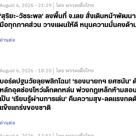
August 6, 2026 - 21:29
โดย พรรคเพื่อไทย
‘สุริยะ-วัชระพล’ ลงพื้นที่ จ.เลย สั่งเดินหน้าพัฒนา
มือทุกภาคส่วน วางแผนให้ดี หนุนความมั่นคงด้
อ่านต่อ
August 6, 2026 - 18:20
โดย พรรคเพื่อไทย
บอร์ดปฐมวัยลุยพลิกโฉม! ‘รองนายกฯ ยศชนัน’ ดั
หลักอุดช่องโหว่เด็กตกหล่น พ่วงกฎเหล็กห้ามสอบแข่
เป็น ‘เรียนรู้ผ่านการเล่น’ คืนความสุข-ลดแรงกดดั
แข็งแกร่งของชาติ
อ่านต่อ