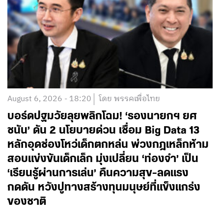
August 6, 2026 - 18:20
โดย พรรคเพื่อไทย
บอร์ดปฐมวัยลุยพลิกโฉม! ‘รองนายกฯ ยศ
ชนัน’ ดัน 2 นโยบายด่วน เชื่อม Big Data 13
หลักอุดช่องโหว่เด็กตกหล่น พ่วงกฎเหล็กห้าม
สอบแข่งขันเด็กเล็ก มุ่งเปลี่ยน ‘ท่องจำ’ เป็น
‘เรียนรู้ผ่านการเล่น’ คืนความสุข-ลดแรง
กดดัน หวังปูทางสร้างทุนมนุษย์ที่แข็งแกร่ง
ของชาติ