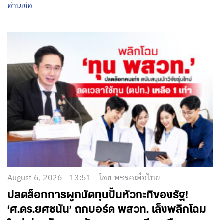
อ่านต่อ
August 6, 2026 - 13:51
โดย พรรคเพื่อไทย
ปลดล็อกการผูกมัดทุนปั้นหัวกะทิของรัฐ!
‘ศ.ดร.ยศชนัน’ ถกบอร์ด พสวท. เล็งพลิกโฉม