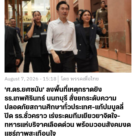
August 7, 2026 - 15:18
โดย พรรคเพื่อไทย
‘ศ.ดร.ยศชนัน’ ลงพื้นที่เหตุกราดยิง
รร.เทพศิรินทร์ นนทบุรี สั่งยกระดับความ
ปลอดภัยสถานศึกษาทั่วประเทศ-แก้ปมบูลลี่
ปิด รร.ชั่วคราว เร่งระดมทีมเยียวยาจิตใจ-
ทหารแห่บริจาคเลือดด่วน พร้อมวอนสังคมงด
แชร์ภาพสะเทือนใจ