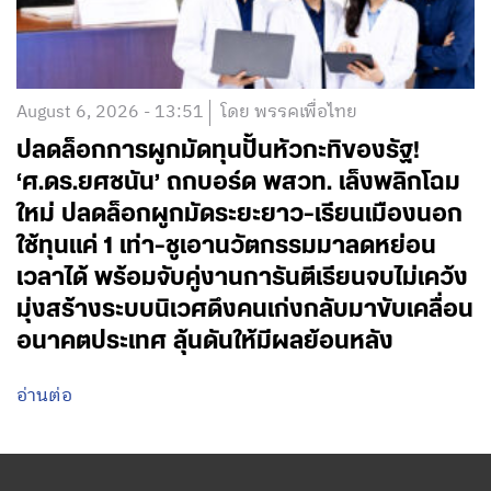
August 6, 2026 - 13:51
โดย พรรคเพื่อไทย
ปลดล็อกการผูกมัดทุนปั้นหัวกะทิของรัฐ!
‘ศ.ดร.ยศชนัน’ ถกบอร์ด พสวท. เล็งพลิกโฉม
ใหม่ ปลดล็อกผูกมัดระยะยาว-เรียนเมืองนอก
ใช้ทุนแค่ 1 เท่า-ชูเอานวัตกรรมมาลดหย่อน
เวลาได้ พร้อมจับคู่งานการันตีเรียนจบไม่เคว้ง
มุ่งสร้างระบบนิเวศดึงคนเก่งกลับมาขับเคลื่อน
อนาคตประเทศ ลุ้นดันให้มีผลย้อนหลัง
อ่านต่อ