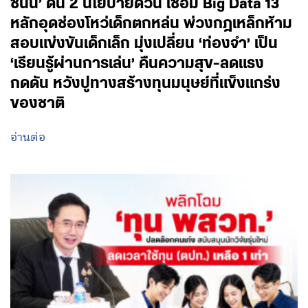
ชนัน’ ดัน 2 นโยบายด่วน เชื่อม Big Data 13
หลักอุดช่องโหว่เด็กตกหล่น พ่วงกฎเหล็กห้าม
สอบแข่งขันเด็กเล็ก มุ่งเปลี่ยน ‘ท่องจำ’ เป็น
‘เรียนรู้ผ่านการเล่น’ คืนความสุข-ลดแรง
กดดัน หวังปูทางสร้างทุนมนุษย์ที่แข็งแกร่ง
ของชาติ
อ่านต่อ