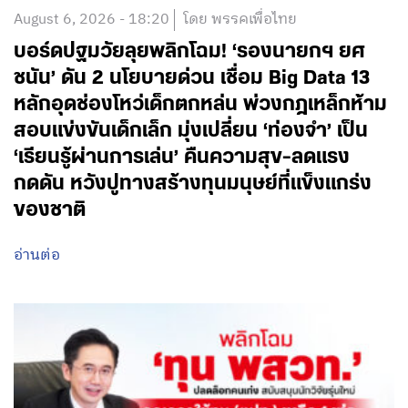
August 6, 2026 - 18:20
โดย พรรคเพื่อไทย
บอร์ดปฐมวัยลุยพลิกโฉม! ‘รองนายกฯ ยศ
ชนัน’ ดัน 2 นโยบายด่วน เชื่อม Big Data 13
หลักอุดช่องโหว่เด็กตกหล่น พ่วงกฎเหล็กห้าม
สอบแข่งขันเด็กเล็ก มุ่งเปลี่ยน ‘ท่องจำ’ เป็น
‘เรียนรู้ผ่านการเล่น’ คืนความสุข-ลดแรง
กดดัน หวังปูทางสร้างทุนมนุษย์ที่แข็งแกร่ง
ของชาติ
อ่านต่อ