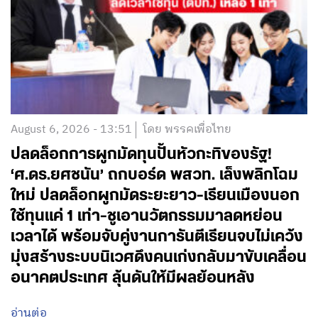
August 6, 2026 - 13:51
โดย พรรคเพื่อไทย
ปลดล็อกการผูกมัดทุนปั้นหัวกะทิของรัฐ!
‘ศ.ดร.ยศชนัน’ ถกบอร์ด พสวท. เล็งพลิกโฉม
ใหม่ ปลดล็อกผูกมัดระยะยาว-เรียนเมืองนอก
ใช้ทุนแค่ 1 เท่า-ชูเอานวัตกรรมมาลดหย่อน
เวลาได้ พร้อมจับคู่งานการันตีเรียนจบไม่เคว้ง
มุ่งสร้างระบบนิเวศดึงคนเก่งกลับมาขับเคลื่อน
อนาคตประเทศ ลุ้นดันให้มีผลย้อนหลัง
อ่านต่อ