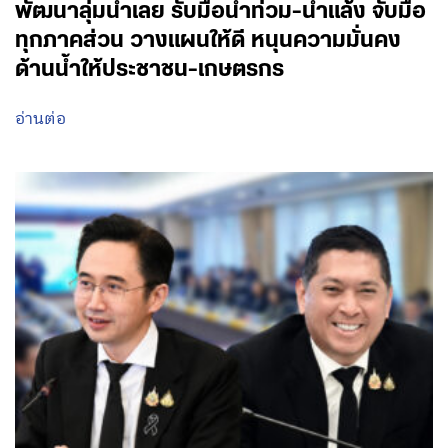
พัฒนาลุ่มน้ำเลย รับมือน้ำท่วม-น้ำแล้ง จับมือ
ทุกภาคส่วน วางแผนให้ดี หนุนความมั่นคง
ด้านน้ำให้ประชาชน-เกษตรกร
อ่านต่อ