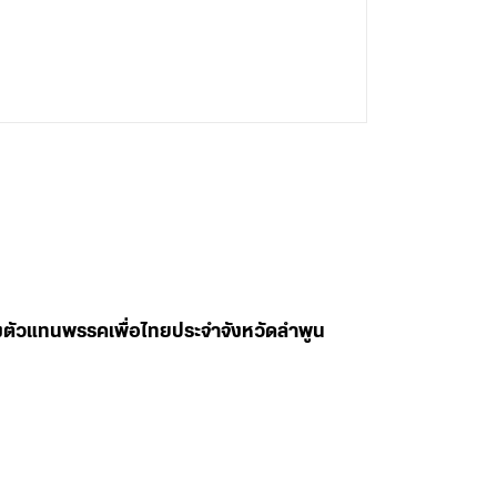
ลงตัวแทนพรรคเพื่อไทยประจำจังหวัดลำพูน