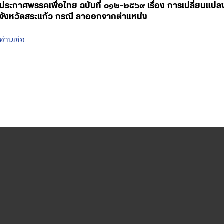
ประกาศพรรคเพื่อไทย ฉบับที่ ๐๑๒-๒๕๖๙ เรื่อง การเปลี่ยนแป
จังหวัดสระแก้ว กรณี ลาออกจากตำแหน่ง
อ่านต่อ