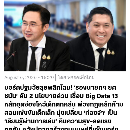
August 6, 2026 - 18:20
โดย พรรคเพื่อไทย
บอร์ดปฐมวัยลุยพลิกโฉม! ‘รองนายกฯ ยศ
ชนัน’ ดัน 2 นโยบายด่วน เชื่อม Big Data 13
หลักอุดช่องโหว่เด็กตกหล่น พ่วงกฎเหล็กห้าม
สอบแข่งขันเด็กเล็ก มุ่งเปลี่ยน ‘ท่องจำ’ เป็น
‘เรียนรู้ผ่านการเล่น’ คืนความสุข-ลดแรง
กดดัน หวังปูทางสร้างทุนมนุษย์ที่แข็งแกร่ง