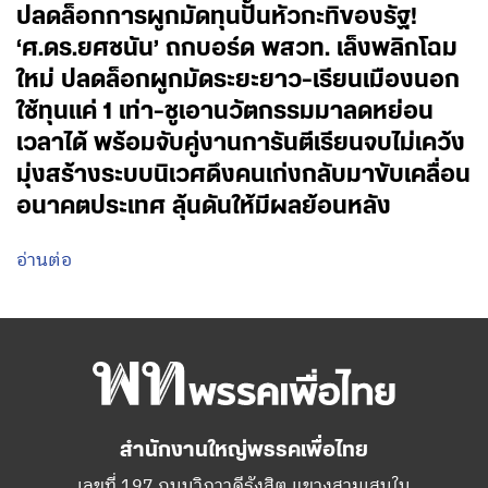
ปลดล็อกการผูกมัดทุนปั้นหัวกะทิของรัฐ!
‘ศ.ดร.ยศชนัน’ ถกบอร์ด พสวท. เล็งพลิกโฉม
ใหม่ ปลดล็อกผูกมัดระยะยาว-เรียนเมืองนอก
ใช้ทุนแค่ 1 เท่า-ชูเอานวัตกรรมมาลดหย่อน
เวลาได้ พร้อมจับคู่งานการันตีเรียนจบไม่เคว้ง
มุ่งสร้างระบบนิเวศดึงคนเก่งกลับมาขับเคลื่อน
อนาคตประเทศ ลุ้นดันให้มีผลย้อนหลัง
อ่านต่อ
สำนักงานใหญ่พรรคเพื่อไทย
เลขที่ 197 ถนนวิภาวดีรังสิต แขวงสามเสนใน