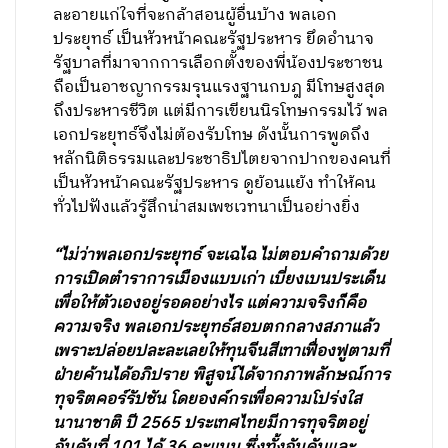
ละอายแก่ใจที่จะกล้าสอนผู้อื่นบ้าง พลเอก
ประยุทธ์ เป็นหัวหน้าคณะรัฐประหาร ยึดอำนาจ
รัฐบาลที่มาจากการเลือกตั้งของพี่น้องประชาชน
ถือเป็นอาชญากรรมรุนแรงฐานกบฎ มีโทษสูงสุด
ถึงประหารชีวิต แต่มีการเขียนนิรโทษกรรมไว้ พล
เอกประยุทธ์จึงไม่ต้องรับโทษ ดังนั้นการพูดถึง
หลักนิติธรรมและประชาธิปไตยจากปากของคนที่
เป็นหัวหน้าคณะรัฐประหาร ดูย้อนแย้ง ทำให้คน
ทั่วไปฟังแล้วรู้สึกน่าสมเพชเวทนาเป็นอย่างยิ่ง
“ไม่ว่าพลเอกประยุทธ์ จะเฉไฉ ไม่ตอบคำถามด้วย
การเปิดตำราการเมืองแบบเก่า เบี่ยงเบนประเด็น
เพื่อให้ตัวเองอยู่รอดอย่างไร แต่ความจริงก็คือ
ความจริง พลเอกประยุทธ์สอบตกกลางสภาแล้ว
เพราะปล่อยปละละเลยให้ทุนจีนสีเทาเฟื่องฟูตามที่
ฝ่ายค้านได้อภิปราย พิสูจน์ได้จากภาพลักษณ์การ
ทุจริตคอร์รัปชัน โดยองค์กรเพื่อความโปร่งใส
นานาชาติ ปี 2565 ประเทศไทยมีการทุจริตอยู่
อันดับที่ 101 ได้ 36 คะแนน ซึ่งทั้งอันดับและ