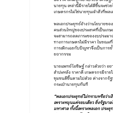
นายทุน เหล่านี้มีรายได้ดีขึ้นจะ
เกษตรกรไม่ไช่นายทุนเจ้าสัวที่พลเ
พลเอกประยุทธ์อ้างว่านโยบายของร
คนส่วนใหญ่ของประเทศที่เป็นเกษตร
จะสามารถลดภาระของงบประมาณที่
ทางการเกษตรไม่มีราคา ในขณะที่ต้
การเพิกเฉยกับปัญหาจึงเป็นการซ้
ยถากรรม
นายแพทย์โอชิษฐ์ กล่าวด้วยว่า อย
สำปะหลัง ราคาดี เกษตรกรมีรายได
ชุมชนดีขึ้นตามไปด้วย ต่างจากรัฐบ
กระเป๋านายทุนทันที
“พลเอกประยุทธ์ไม่ทราบหรือว่าเงิ
เพราะหมุนแค่รอบเดียว ยิ่งรัฐบ
มหาศาล ทั้งนี้เพราะพลเอก ประยุท