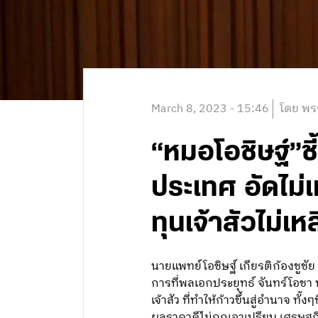
March 8, 2023 - 15:46
โดย พร
“หมอโอชิษฐ์”ชี
ประเทศ อัดไม่
ทุนเจ้าสัวไม่
นายแพทย์โอชิษฐ์ เกียรติก้องชูชัย
การที่พลเอกประยุทธ์ จันทร์โอช
เจ้าสัว ที่ทำให้ก้าวขึ้นสู่อำนาจ
ผลราคาดีไม่ถูกเอาเปรียบ เศรษฐก