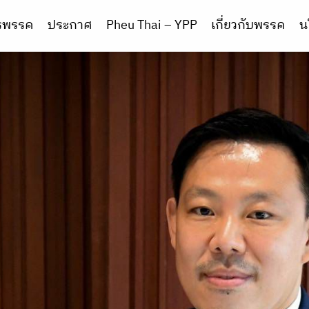
ารพรรค
ประกาศ
Pheu Thai – YPP
เกี่ยวกับพรรค
น