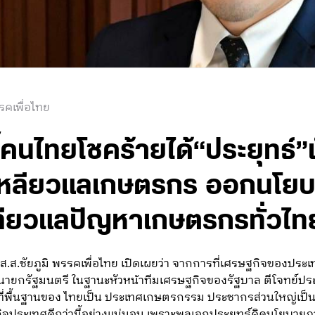
รคเพื่อไทย
้คนไทยโชคร้ายได้“ประยุทธ์”เ
เหลียวแลเกษตรกร ออกนโยบา
เหลียวแลปัญหาเกษตรกรทั่วไท
 ส.ส.ชัยภูมิ พรรคเพื่อไทย เปิดเผยว่า จากการที่เศรษฐกิจของประเ
า นายกรัฐมนตรี ในฐานะหัวหน้าทีมเศรษฐกิจของรัฐบาล ตีโจทย์ป
 ทั้งๆที่พื้นฐานของ ไทยเป็น ประเทศเกษตรกรรม ประชากรส่วนใหญ่เป
ิจประเทศดีกว่านี้อย่างแน่นอน เพราะพลเอกประยุทธ์คิดนโยบายภา