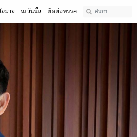
โยบาย
ณ วันนั้น
ติดต่อพรรค