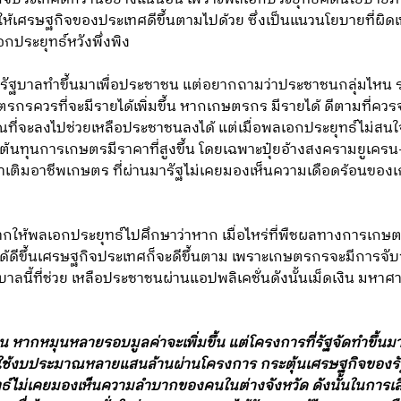
ช่วยให้เศรษฐกิจของประเทศดีขึ้นตามไปด้วย ซึ่งเป็นแนวนโยบายที่
อกประยุทธ์หวังพึ่งพิง
ัฐบาลทำขึ้นมาเพื่อประชาชน แต่อยากถามว่าประชาชนกลุ่มไหน ราก
กรควรที่จะมีรายได้เพิ่มขึ้น หากเกษตรกร มีรายได้ ดีตามที่ควร
จะลงไปช่วยเหลือประชาชนลงได้ แต่เมื่อพลเอกประยุทธ์ไม่สนใ
นทุนการเกษตรมีราคาที่สูงขึ้น โดยเฉพาะปุ๋ยอ้างสงครามยูเครน-รั
ำเติมอาชีพเกษตร ที่ผ่านมารัฐไม่เคยมองเห็นความเดือดร้อนของ
ากให้พลเอกประยุทธ์ไปศึกษาว่าหาก เมื่อไหร่ที่พืชผลทางการเกษตร 
้ดีขึ้นเศรษฐกิจประเทศก็จะดีขึ้นตาม เพราะเกษตรกรจะมีการจับจ
าลนี้ที่ช่วย เหลือประชาชนผ่านแอปพลิเคชั่นดังนั้นเม็ดเงิน มหาศา
น หากหมุนหลายรอบมูลค่าจะเพิ่มขึ้น แต่โครงการที่รัฐจัดทำขึ้น
าลใช้งบประมาณหลายแสนล้านผ่านโครงการ กระตุ้นเศรษฐกิจของรัฐ
ธ์ไม่เคยมองเห็นความลำบากของคนในต่างจังหวัด ดังนั้นในการเลือกต