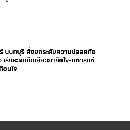
ทร์ นนทบุรี สั่งยกระดับความปลอดภัย
าว เร่งระดมทีมเยียวยาจิตใจ-ทหารแห่
ทือนใจ