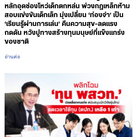
หลักอุดช่องโหว่เด็กตกหล่น พ่วงกฎเหล็กห้าม
สอบแข่งขันเด็กเล็ก มุ่งเปลี่ยน ‘ท่องจำ’ เป็น
‘เรียนรู้ผ่านการเล่น’ คืนความสุข-ลดแรง
กดดัน หวังปูทางสร้างทุนมนุษย์ที่แข็งแกร่ง
ของชาติ
อ่านต่อ