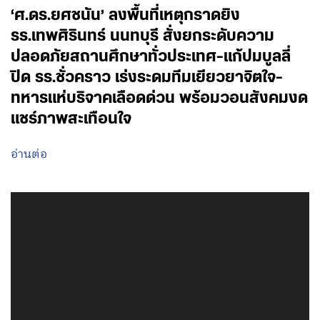
‘ศ.ดร.ยศชนัน’ ลงพื้นที่เหตุกราดยิง
รร.เทพศิรินทร์ นนทบุรี สั่งยกระดับความ
ปลอดภัยสถานศึกษาทั่วประเทศ-แก้ปมบูลลี่
ปิด รร.ชั่วคราว เร่งระดมทีมเยียวยาจิตใจ-
ทหารแห่บริจาคเลือดด่วน พร้อมวอนสังคมงด
แชร์ภาพสะเทือนใจ
อ่านต่อ