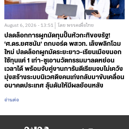
August 6, 2026 - 13:51
โดย พรรคเพื่อไทย
ปลดล็อกการผูกมัดทุนปั้นหัวกะทิของรัฐ!
‘ศ.ดร.ยศชนัน’ ถกบอร์ด พสวท. เล็งพลิกโฉม
ใหม่ ปลดล็อกผูกมัดระยะยาว-เรียนเมืองนอก
ใช้ทุนแค่ 1 เท่า-ชูเอานวัตกรรมมาลดหย่อน
เวลาได้ พร้อมจับคู่งานการันตีเรียนจบไม่เคว้ง
มุ่งสร้างระบบนิเวศดึงคนเก่งกลับมาขับเคลื่อน
อนาคตประเทศ ลุ้นดันให้มีผลย้อนหลัง
อ่านต่อ