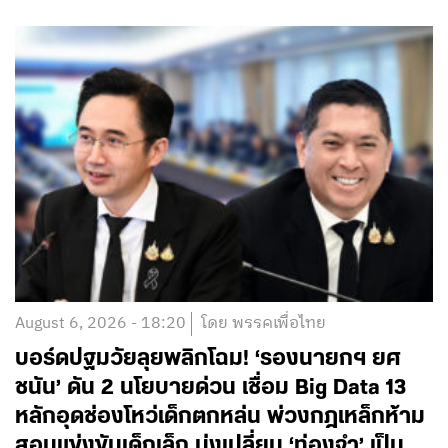
August 6, 2026 - 18:20
โดย พรรคเพื่อไทย
บอร์ดปฐมวัยลุยพลิกโฉม! ‘รองนายกฯ ยศ
ชนัน’ ดัน 2 นโยบายด่วน เชื่อม Big Data 13
หลักอุดช่องโหว่เด็กตกหล่น พ่วงกฎเหล็กห้าม
สอบแข่งขันเด็กเล็ก มุ่งเปลี่ยน ‘ท่องจำ’ เป็น