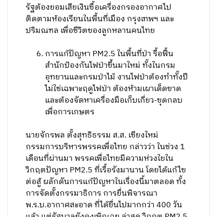
รัฐต้องยอมเสียเงินซื้อเครื่องกรองอากาศไป
ติดตามห้องเรียนในพื้นที่เมือง กรุงเทพฯ และ
ปริมณฑล เพื่อชีวิตของลูกหลานคนไทย
การแก้ปัญหา PM2.5 ในพื้นที่ป่า รื้อฟื้น
สำนักป้องกันไฟป่าขึ้นมาใหม่ ทั้งในกรม
อุทยานและกรมป่าไม้ งานไฟป่าต้องทำทั้งปี
ไม่ใช่เฉพาะฤดูไฟป่า ต้องห้ามเผาเด็ดขาด
และต้องจัดหาเครื่องมือเก็บเกี่ยว-ขุดกลบ
เพื่อการเกษตร
นายจักรพล ตั้งสุทธิธรรม ส.ส. เชียงใหม่
กรรมการบริหารพรรคเพื่อไทย กล่าวว่า ในช่วง 1
เดือนที่ผ่านมา พรรคเพื่อไทยมีความห่วงใยใน
วิกฤตปัญหา PM2.5 ที่เรื้อรังมานาน โดยได้แก้ไข
ต่อสู้ ผลักดันการแก้ปัญหาในเรื่องนี้มาตลอด ทั้ง
การจัดตั้งกรรมาธิการ การยื่นพิจารณา
พ.ร.บ.อากาศสะอาด ที่ได้ยื่นไปมากกว่า 400 วัน
แล้ว แต่รัฐบาลยังคงเพิกเฉย ล่าสุด วิกฤต PM2.5