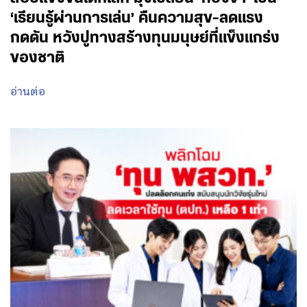
‘เรียนรู้ผ่านการเล่น’ คืนความสุข-ลดแรง
กดดัน หวังปูทางสร้างทุนมนุษย์ที่แข็งแกร่ง
ของชาติ
อ่านต่อ