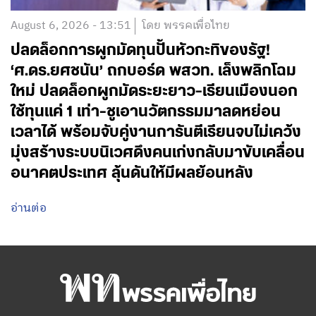
August 6, 2026 - 13:51
โดย พรรคเพื่อไทย
ปลดล็อกการผูกมัดทุนปั้นหัวกะทิของรัฐ!
‘ศ.ดร.ยศชนัน’ ถกบอร์ด พสวท. เล็งพลิกโฉม
ใหม่ ปลดล็อกผูกมัดระยะยาว-เรียนเมืองนอก
ใช้ทุนแค่ 1 เท่า-ชูเอานวัตกรรมมาลดหย่อน
เวลาได้ พร้อมจับคู่งานการันตีเรียนจบไม่เคว้ง
มุ่งสร้างระบบนิเวศดึงคนเก่งกลับมาขับเคลื่อน
อนาคตประเทศ ลุ้นดันให้มีผลย้อนหลัง
อ่านต่อ