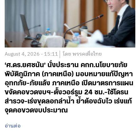
August 4, 2026 - 15:11
โดย พรรคเพื่อไทย
‘ศ.ดร.ยศชนัน’ นั่งประธาน คกก.นโยบายภัย
พิบัติภูมิภาค (ภาคเหนือ) มอบหมายแก้ปัญหา
อุทกภัย-ภัยแล้ง ภาคเหนือ เปิดมาตรการแผน
ขจัดคอขวดงบฯ-ตั้งวอร์รูม 24 ชม.-ใช้โดรน
สำรวจ-เร่งขุดลอกลำน้ำ ย้ำต้องฉับไว เร่งแก้
จุดคอขวดงบประมาณ
อ่านต่อ