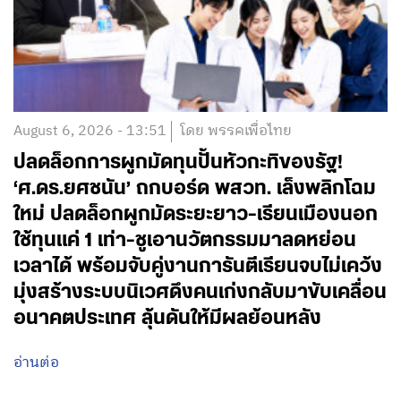
August 6, 2026 - 13:51
โดย พรรคเพื่อไทย
ปลดล็อกการผูกมัดทุนปั้นหัวกะทิของรัฐ!
‘ศ.ดร.ยศชนัน’ ถกบอร์ด พสวท. เล็งพลิกโฉม
ใหม่ ปลดล็อกผูกมัดระยะยาว-เรียนเมืองนอก
ใช้ทุนแค่ 1 เท่า-ชูเอานวัตกรรมมาลดหย่อน
เวลาได้ พร้อมจับคู่งานการันตีเรียนจบไม่เคว้ง
มุ่งสร้างระบบนิเวศดึงคนเก่งกลับมาขับเคลื่อน
อนาคตประเทศ ลุ้นดันให้มีผลย้อนหลัง
อ่านต่อ