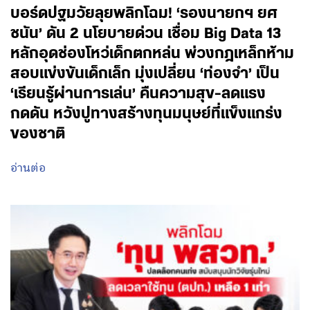
บอร์ดปฐมวัยลุยพลิกโฉม! ‘รองนายกฯ ยศ
ชนัน’ ดัน 2 นโยบายด่วน เชื่อม Big Data 13
หลักอุดช่องโหว่เด็กตกหล่น พ่วงกฎเหล็กห้าม
สอบแข่งขันเด็กเล็ก มุ่งเปลี่ยน ‘ท่องจำ’ เป็น
‘เรียนรู้ผ่านการเล่น’ คืนความสุข-ลดแรง
กดดัน หวังปูทางสร้างทุนมนุษย์ที่แข็งแกร่ง
ของชาติ
อ่านต่อ