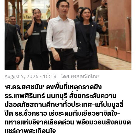
August 7, 2026 - 15:18
โดย พรรคเพื่อไทย
‘ศ.ดร.ยศชนัน’ ลงพื้นที่เหตุกราดยิง
รร.เทพศิรินทร์ นนทบุรี สั่งยกระดับความ
ปลอดภัยสถานศึกษาทั่วประเทศ-แก้ปมบูลลี่
ปิด รร.ชั่วคราว เร่งระดมทีมเยียวยาจิตใจ-
ทหารแห่บริจาคเลือดด่วน พร้อมวอนสังคมงด
แชร์ภาพสะเทือนใจ