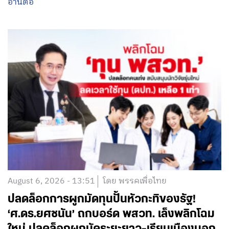
อ่านต่อ
August 6, 2026 - 13:51
โดย พรรคเพื่อไทย
ปลดล็อกการผูกมัดทุนปั้นหัวกะทิของรัฐ!
‘ศ.ดร.ยศชนัน’ ถกบอร์ด พสวท. เล็งพลิกโฉม
ใหม่ ปลดล็อกผูกมัดระยะยาว-เรียนเมืองนอก