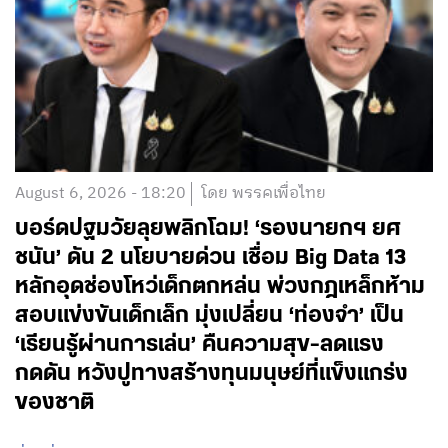
August 6, 2026 - 18:20
โดย พรรคเพื่อไทย
บอร์ดปฐมวัยลุยพลิกโฉม! ‘รองนายกฯ ยศ
ชนัน’ ดัน 2 นโยบายด่วน เชื่อม Big Data 13
หลักอุดช่องโหว่เด็กตกหล่น พ่วงกฎเหล็กห้าม
สอบแข่งขันเด็กเล็ก มุ่งเปลี่ยน ‘ท่องจำ’ เป็น
‘เรียนรู้ผ่านการเล่น’ คืนความสุข-ลดแรง
กดดัน หวังปูทางสร้างทุนมนุษย์ที่แข็งแกร่ง
ของชาติ