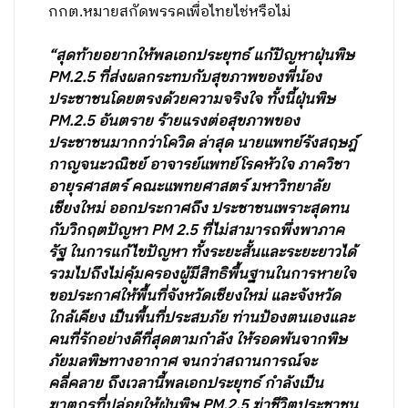
กกต.หมายสกัดพรรคเพื่อไทยไช่หรือไม่
“สุดท้ายอยากให้พลเอกประยุทธ์ แก้ปัญหาฝุ่นพิษ
PM.2.5 ที่ส่งผลกระทบกับสุขภาพของพี่น้อง
ประชาชนโดยตรงด้วยความจริงใจ ทั้งนี้ฝุ่นพิษ
PM.2.5 อันตราย ร้ายแรงต่อสุขภาพของ
ประชาชนมากกว่าโควิด ล่าสุด นายแพทย์รังสฤษฎ์
กาญจนะวณิชย์ อาจารย์แพทย์โรคหัวใจ ภาควิชา
อายุรศาสตร์ คณะแพทยศาสตร์ มหาวิทยาลัย
เชียงใหม่ ออกประกาศถึง ประชาชนเพราะสุดทน
กับวิกฤตปัญหา PM 2.5 ที่ไม่สามารถพึ่งพาภาค
รัฐ ในการแก้ไขปัญหา ทั้งระยะสั้นและระยะยาวได้
รวมไปถึงไม่คุ้มครองผู้มีสิทธิพื้นฐานในการหายใจ
ขอประกาศให้พื้นที่จังหวัดเชียงใหม่ และจังหวัด
ใกล้เคียง เป็นพื้นที่ประสบภัย ท่านป้องตนเองและ
คนที่รักอย่างดีที่สุดตามกำลัง ให้รอดพ้นจากพิษ
ภัยมลพิษทางอากาศ จนกว่าสถานการณ์จะ
คลี่คลาย ถึงเวลานี้พลเอกประยุทธ์ กำลังเป็น
ฆาตกรที่ปล่อยให้ฝุ่นพิษ PM.2.5 ฆ่าชีวิตประชาชน