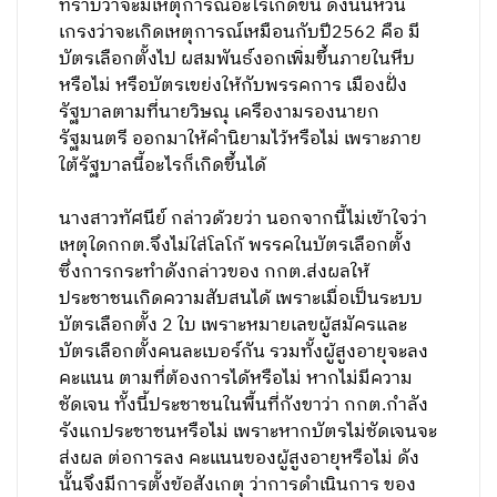
ทราบว่าจะมีเหตุการณ์อะไรเกิดขึ้น ดังนั้นหวั่น
เกรงว่าจะเกิดเหตุการณ์เหมือนกับปี2562 คือ มี
บัตรเลือกตั้งไป ผสมพันธ์งอกเพิ่มขึ้นภายในหีบ
หรือไม่ หรือบัตรเขย่งให้กับพรรคการ เมืองฝั่ง
รัฐบาลตามที่นายวิษณุ เครืองามรองนายก
รัฐมนตรี ออกมาให้คำนิยามไว้หรือไม่ เพราะภาย
ใต้รัฐบาลนี้อะไรก็เกิดขึ้นได้
นางสาวทัศนีย์ กล่าวด้วยว่า นอกจากนี้ไม่เข้าใจว่า
เหตุใดกกต.จึงไม่ใส่โลโก้ พรรคในบัตรเลือกตั้ง
ซึ่งการกระทำดังกล่าวของ กกต.ส่งผลให้
ประชาชนเกิดความสับสนได้ เพราะเมื่อเป็นระบบ
บัตรเลือกตั้ง 2 ใบ เพราะหมายเลขผู้สมัครและ
บัตรเลือกตั้งคนละเบอร์กัน รวมทั้งผู้สูงอายุจะลง
คะแนน ตามที่ต้องการได้หรือไม่ หากไม่มีความ
ชัดเจน ทั้งนี้ประชาชนในพื้นที่กังขาว่า กกต.กำลัง
รังแกประชาชนหรือไม่ เพราะหากบัตรไม่ชัดเจนจะ
ส่งผล ต่อการลง คะแนนของผู้สูงอายุหรือไม่ ดัง
นั้นจึงมีการตั้งข้อสังเกตุ ว่าการดำเนินการ ของ