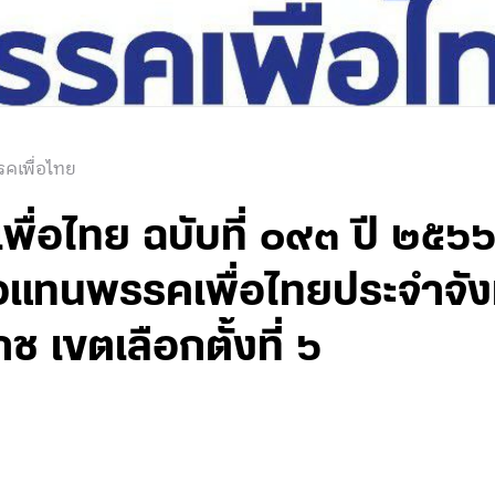
คเพื่อไทย
่อไทย ฉบับที่ ๐๙๓ ปี ๒๕๖๖ 
ัวแทนพรรคเพื่อไทยประจำจัง
 เขตเลือกตั้งที่ ๖