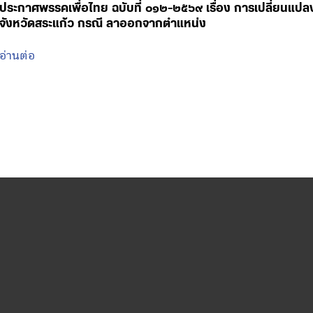
ประกาศพรรคเพื่อไทย ฉบับที่ ๐๑๒-๒๕๖๙ เรื่อง การเปลี่ยนแป
จังหวัดสระแก้ว กรณี ลาออกจากตำแหน่ง
อ่านต่อ