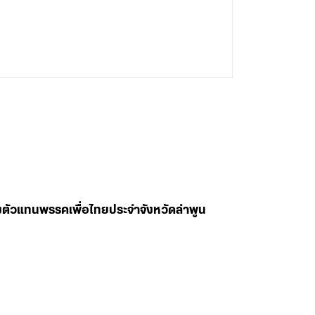
ลงตัวแทนพรรคเพื่อไทยประจำจังหวัดลำพูน