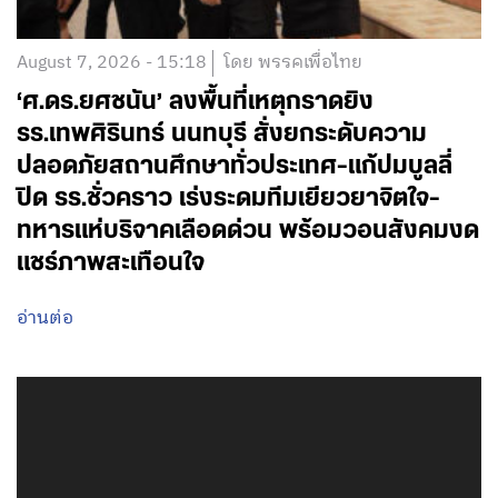
August 7, 2026 - 15:18
โดย พรรคเพื่อไทย
‘ศ.ดร.ยศชนัน’ ลงพื้นที่เหตุกราดยิง
รร.เทพศิรินทร์ นนทบุรี สั่งยกระดับความ
ปลอดภัยสถานศึกษาทั่วประเทศ-แก้ปมบูลลี่
ปิด รร.ชั่วคราว เร่งระดมทีมเยียวยาจิตใจ-
ทหารแห่บริจาคเลือดด่วน พร้อมวอนสังคมงด
แชร์ภาพสะเทือนใจ
อ่านต่อ