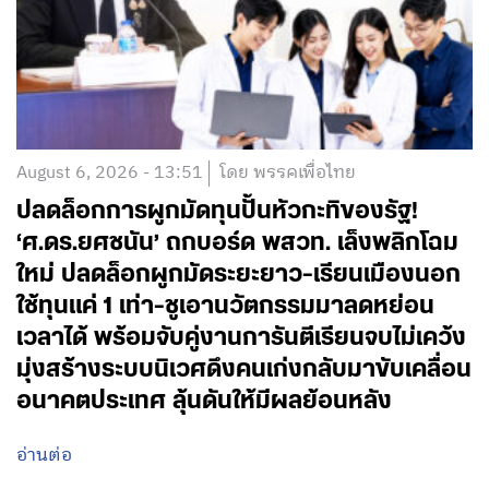
August 6, 2026 - 13:51
โดย พรรคเพื่อไทย
ปลดล็อกการผูกมัดทุนปั้นหัวกะทิของรัฐ!
‘ศ.ดร.ยศชนัน’ ถกบอร์ด พสวท. เล็งพลิกโฉม
ใหม่ ปลดล็อกผูกมัดระยะยาว-เรียนเมืองนอก
ใช้ทุนแค่ 1 เท่า-ชูเอานวัตกรรมมาลดหย่อน
เวลาได้ พร้อมจับคู่งานการันตีเรียนจบไม่เคว้ง
มุ่งสร้างระบบนิเวศดึงคนเก่งกลับมาขับเคลื่อน
อนาคตประเทศ ลุ้นดันให้มีผลย้อนหลัง
อ่านต่อ