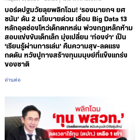
บอร์ดปฐมวัยลุยพลิกโฉม! ‘รองนายกฯ ยศ
ชนัน’ ดัน 2 นโยบายด่วน เชื่อม Big Data 13
หลักอุดช่องโหว่เด็กตกหล่น พ่วงกฎเหล็กห้าม
สอบแข่งขันเด็กเล็ก มุ่งเปลี่ยน ‘ท่องจำ’ เป็น
‘เรียนรู้ผ่านการเล่น’ คืนความสุข-ลดแรง
กดดัน หวังปูทางสร้างทุนมนุษย์ที่แข็งแกร่ง
ของชาติ
อ่านต่อ