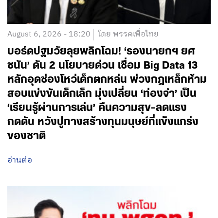
August 6, 2026 - 18:20
โดย พรรคเพื่อไทย
บอร์ดปฐมวัยลุยพลิกโฉม! ‘รองนายกฯ ยศ
ชนัน’ ดัน 2 นโยบายด่วน เชื่อม Big Data 13
หลักอุดช่องโหว่เด็กตกหล่น พ่วงกฎเหล็กห้าม
สอบแข่งขันเด็กเล็ก มุ่งเปลี่ยน ‘ท่องจำ’ เป็น
‘เรียนรู้ผ่านการเล่น’ คืนความสุข-ลดแรง
กดดัน หวังปูทางสร้างทุนมนุษย์ที่แข็งแกร่ง
ของชาติ
อ่านต่อ