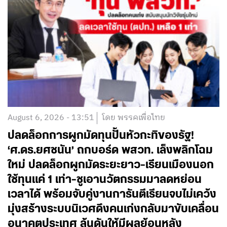
August 6, 2026 - 13:51
โดย พรรคเพื่อไทย
ปลดล็อกการผูกมัดทุนปั้นหัวกะทิของรัฐ!
‘ศ.ดร.ยศชนัน’ ถกบอร์ด พสวท. เล็งพลิกโฉม
ใหม่ ปลดล็อกผูกมัดระยะยาว-เรียนเมืองนอก
ใช้ทุนแค่ 1 เท่า-ชูเอานวัตกรรมมาลดหย่อน
เวลาได้ พร้อมจับคู่งานการันตีเรียนจบไม่เคว้ง
มุ่งสร้างระบบนิเวศดึงคนเก่งกลับมาขับเคลื่อน
อนาคตประเทศ ลุ้นดันให้มีผลย้อนหลัง