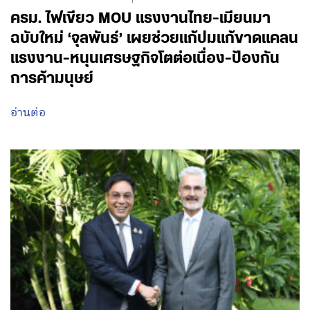
ครม. ไฟเขียว MOU แรงงานไทย-เมียนมา
ฉบับใหม่ ‘จุลพันธ์’ เผยช่วยแก้ปมแก้ขาดแคลน
แรงงาน-หนุนเศรษฐกิจโตต่อเนื่อง-ป้องกัน
การค้ามนุษย์
อ่านต่อ