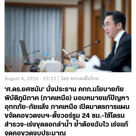
August 4, 2026 - 15:11
โดย พรรคเพื่อไทย
‘ศ.ดร.ยศชนัน’ นั่งประธาน คกก.นโยบายภัย
พิบัติภูมิภาค (ภาคเหนือ) มอบหมายแก้ปัญหา
อุทกภัย-ภัยแล้ง ภาคเหนือ เปิดมาตรการแผน
ขจัดคอขวดงบฯ-ตั้งวอร์รูม 24 ชม.-ใช้โดรน
สำรวจ-เร่งขุดลอกลำน้ำ ย้ำต้องฉับไว เร่งแก้
จุดคอขวดงบประมาณ