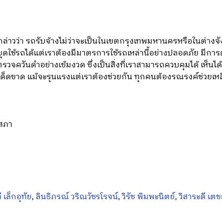
 กล่าวว่า รถรับจ้างไม่ว่าจะเป็นในเขตกรุงเทพมหานครหรือในต่างจั
ยุดใช้รถได้แต่เราต้องมีมาตรการใช้รถเหล่านี้อย่างปลอดภัย มีก
ควันดำอย่างเข้มงวด ซึ่งเป็นสิ่งที่เราสามารถควบคุมได้ เห็นได้ช
างเด็ดขาด แม้จะรุนแรงแต่เราต้องช่วยกัน ทุกคนต้องรณรงค์ช่วยเ
สภา
ี เล็กอุทัย
,
ลินธิภรณ์ วริณวัชรโรจน์
,
วิรัช พิมพะนิตย์
,
วิสาระดี เตช