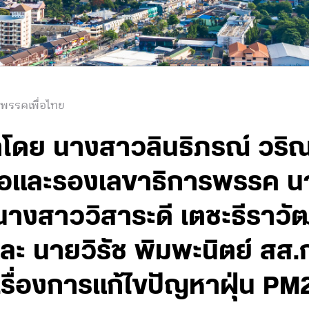
 พรรคเพื่อไทย
ำโดย นางสาวลินธิภรณ์ วริณ
่อและรองเลขาธิการพรรค นาย
นางสาววิสาระดี เตชะธีราวัฒ
ละ นายวิรัช พิมพะนิตย์ สส.ก
รื่องการแก้ไขปัญหาฝุ่น PM