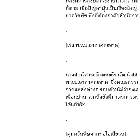
หลังมีการสั่งปิดโรงงานน้ำตาล ก็
ก็ตาม เมื่อปัญหาฝุ่นเป็นเรื่องใ
ซากวัชพืช ซึ่งก็ต้องอาศัยสำนักง
.
[เร่ง พ.ร.บ.อากาศสะอาด]
.
นางสาววิสาระดี เตชะธีราวัฒน์ ส
พ.ร.บ.อากาศสะอาด ซึ่งคณะกรรมา
จากแหล่งต่างๆ รอบด้านไม่ว่า
เพื่อนบ้าน รวมถึงยังมีมาตรการตร
ได้แท้จริง
.
[คุมควันพิษจากท่อไอเสียรถ]