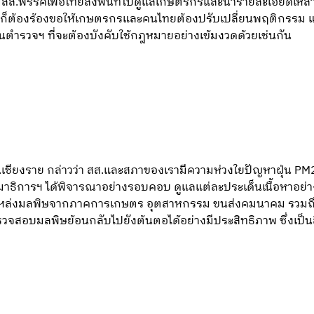
มีสส.พรรคเพื่อไทยลงพื้นที่ไปดูแลเกษตรกรและนำรายละเอียดเหล่านี
หญ่ ก็ต้องร้องขอให้เกษตรกรและคนไทยต้องปรับเปลี่ยนพฤติกรรม แ
านตำรวจฯ ที่จะต้องบังคับใช้กฎหมายอย่างเข้มงวดด้วยเช่นกัน
ส.เชียงราย กล่าวว่า สส.และสภาของเรามีความห่วงใยปัญหาฝุ่น PM
ธิการฯ ได้พิจารณาอย่างรอบคอบ ดูแลแต่ละประเด็นเนื้อหาอย่
จะแหล่งมลพิษจากภาคการเกษตร อุตสาหกรรม ขนส่งคมนาคม รวม
วจสอบมลพิษย้อนกลับไปยังต้นตอได้อย่างมีประสิทธิภาพ ซึ่งเป็นสิ