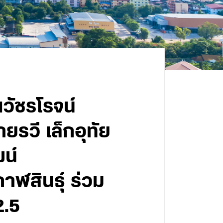
วัชรโรจน์
รวี เล็กอุทัย
น์
าฬสินธุ์ ร่วม
2.5