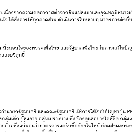
าสืบเนื่องจากความกดอากาศต่ำจากจีนแผ่ลงมาและอุณหภูมิหนาวเย็น
่งนอนใจ ได้สั่งการให้ทุกภาคส่วน ดำเนินการในหลายๆ มาตรการดังที
ม่นิ่งนอนใจของพรรคเพื่อไทย และรัฐบาลเพื่อไทย ในการแก้ไขปัญหาฝ
และบริสุทธิ์
กล่าวว่านายกรัฐมนตรี และคณะรัฐมนตรี .ให้การใส่ใจกับปัญหาฝุ
ุ่มเด็ก ผู้สูงอายุ กลุ่มเปราะบาง ซึ่งต้องดูแลอย่างใกล้ชิด กลุ่ม
้อยข้าว ซึ่งแน่นอนว่ามาตรการงดรับซื้ออ้อยไฟไหม้ ย่อมส่งผลก