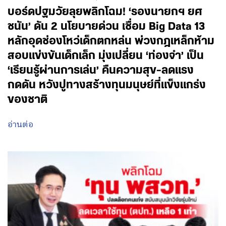
บอร์ดปฐมวัยลุยพลิกโฉม! ‘รองนายกฯ ยศ
ชนัน’ ดัน 2 นโยบายด่วน เชื่อม Big Data 13
หลักอุดช่องโหว่เด็กตกหล่น พ่วงกฎเหล็กห้าม
สอบแข่งขันเด็กเล็ก มุ่งเปลี่ยน ‘ท่องจำ’ เป็น
‘เรียนรู้ผ่านการเล่น’ คืนความสุข-ลดแรง
กดดัน หวังปูทางสร้างทุนมนุษย์ที่แข็งแกร่ง
ของชาติ
อ่านต่อ