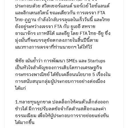
ประกอบด้วย สวิตเซอร์แลนด์ นอร์เวย์ ไอซ์แลนด์
และลิกเตนสไตน์ ขณะเดียวกัน การเจรจา FTA
ไทย-ภูฏาน กำลังใกล้บรรลุผลในเร็ววันนี้ และไทย
ยังอยู่ระหว่างเจรจา FTA กับ ยูเออี สหราช
อาณาจักร เกาหลีใต้ และอียู โดย FTA ไทย-อียู ซึ่ง
มุ่งมั่นที่จะบรรลุข้อตกลงภายในสิ้นปีนี้ตาม
แนวทางการเจรจาที่ท่านนายกฯ ได้ให้ไว้
พิชัย เน้นย้ำว่า การพัฒนา SMEs และ Startups
เป็นหัวใจสำคัญของการเติบโตทางเศรษฐกิจ
กระทรวงพาณิชย์ ได้ขับเคลื่อนนโยบาย 5 เรื่องใน
การสนับสนุนกลุ่มผู้ประกอบการอย่างต่อเนื่อง
ได้แก่
1.ทลายทุนผูกขาด ปลดล็อกให้คนตัวเล็กส่งออก
ข้าวได้ มีการปรับลดข้อจำกัดด้านสต๊อกและค่า
ธรรมเนียม เพื่อให้ผู้ประกอบการรายย่อยแข่งขัน
ได้มากขึ้น