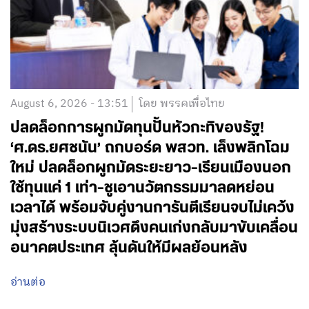
August 6, 2026 - 13:51
โดย พรรคเพื่อไทย
ปลดล็อกการผูกมัดทุนปั้นหัวกะทิของรัฐ!
‘ศ.ดร.ยศชนัน’ ถกบอร์ด พสวท. เล็งพลิกโฉม
ใหม่ ปลดล็อกผูกมัดระยะยาว-เรียนเมืองนอก
ใช้ทุนแค่ 1 เท่า-ชูเอานวัตกรรมมาลดหย่อน
เวลาได้ พร้อมจับคู่งานการันตีเรียนจบไม่เคว้ง
มุ่งสร้างระบบนิเวศดึงคนเก่งกลับมาขับเคลื่อน
อนาคตประเทศ ลุ้นดันให้มีผลย้อนหลัง
อ่านต่อ