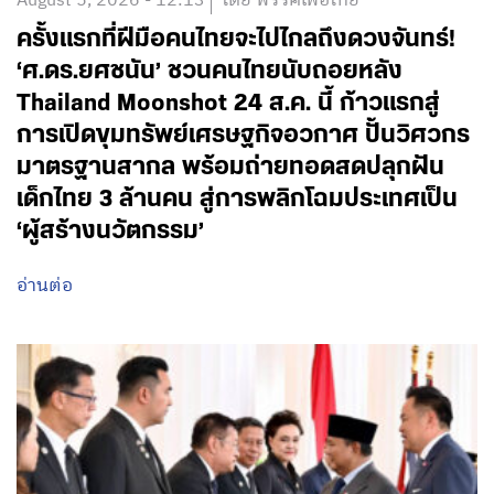
August 5, 2026 - 12:13
โดย พรรคเพื่อไทย
ครั้งแรกที่ฝีมือคนไทยจะไปไกลถึงดวงจันทร์!
‘ศ.ดร.ยศชนัน’ ชวนคนไทยนับถอยหลัง
Thailand Moonshot 24 ส.ค. นี้ ก้าวแรกสู่
การเปิดขุมทรัพย์เศรษฐกิจอวกาศ ปั้นวิศวกร
มาตรฐานสากล พร้อมถ่ายทอดสดปลุกฝัน
เด็กไทย 3 ล้านคน สู่การพลิกโฉมประเทศเป็น
‘ผู้สร้างนวัตกรรม’
อ่านต่อ