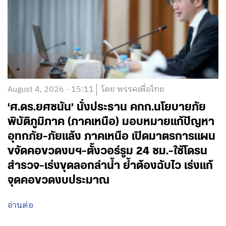
August 4, 2026 - 15:11
โดย พรรคเพื่อไทย
‘ศ.ดร.ยศชนัน’ นั่งประธาน คกก.นโยบายภัย
พิบัติภูมิภาค (ภาคเหนือ) มอบหมายแก้ปัญหา
อุทกภัย-ภัยแล้ง ภาคเหนือ เปิดมาตรการแผน
ขจัดคอขวดงบฯ-ตั้งวอร์รูม 24 ชม.-ใช้โดรน
สำรวจ-เร่งขุดลอกลำน้ำ ย้ำต้องฉับไว เร่งแก้
จุดคอขวดงบประมาณ
อ่านต่อ