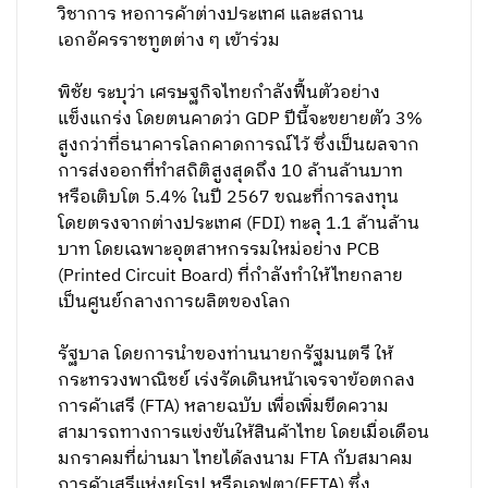
วิชาการ หอการค้าต่างประเทศ และสถาน
เอกอัครราชทูตต่าง ๆ เข้าร่วม
พิชัย ระบุว่า เศรษฐกิจไทยกำลังฟื้นตัวอย่าง
แข็งแกร่ง โดยตนคาดว่า GDP ปีนี้จะขยายตัว 3%
สูงกว่าที่ธนาคารโลกคาดการณ์ไว้ ซึ่งเป็นผลจาก
การส่งออกที่ทำสถิติสูงสุดถึง 10 ล้านล้านบาท
หรือเติบโต 5.4% ในปี 2567 ขณะที่การลงทุน
โดยตรงจากต่างประเทศ (FDI) ทะลุ 1.1 ล้านล้าน
บาท โดยเฉพาะอุตสาหกรรมใหม่อย่าง PCB
(Printed Circuit Board) ที่กำลังทำให้ไทยกลาย
เป็นศูนย์กลางการผลิตของโลก
รัฐบาล โดยการนำของท่านนายกรัฐมนตรี ให้
กระทรวงพาณิชย์ เร่งรัดเดินหน้าเจรจาข้อตกลง
การค้าเสรี (FTA) หลายฉบับ เพื่อเพิ่มขีดความ
สามารถทางการแข่งขันให้สินค้าไทย โดยเมื่อเดือน
มกราคมที่ผ่านมา ไทยได้ลงนาม FTA กับสมาคม
การค้าเสรีแห่งยุโรป หรือเอฟตา(EFTA) ซึ่ง