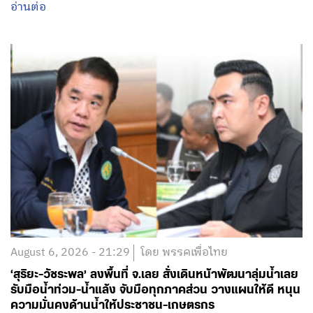
อ่านต่อ
August 6, 2026 - 21:29
โดย พรรคเพื่อไทย
‘สุริยะ-วัชระพล’ ลงพื้นที่ จ.เลย สั่งเดินหน้าพัฒนาลุ่มน้ำเลย
รับมือน้ำท่วม-น้ำแล้ง จับมือทุกภาคส่วน วางแผนให้ดี หนุน
ความมั่นคงด้านน้ำให้ประชาชน-เกษตรกร