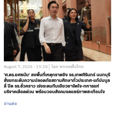
August 7, 2026 - 15:18
โดย พรรคเพื่อไทย
‘ศ.ดร.ยศชนัน’ ลงพื้นที่เหตุกราดยิง รร.เทพศิรินทร์ นนทบุรี
สั่งยกระดับความปลอดภัยสถานศึกษาทั่วประเทศ-แก้ปมบูล
ลี่ ปิด รร.ชั่วคราว เร่งระดมทีมเยียวยาจิตใจ-ทหารแห่
บริจาคเลือดด่วน พร้อมวอนสังคมงดแชร์ภาพสะเทือนใจ
อ่านต่อ