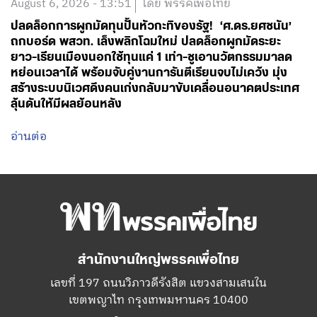
August 6, 2026 - 13:51
โดย พรรคเพื่อไทย
ปลดล็อกการผูกมัดทุนปั้นหัวกะทิของรัฐ! ‘ศ.ดร.ยศชนัน’
ถกบอร์ด พสวท. เล็งพลิกโฉมใหม่ ปลดล็อกผูกมัดระยะ
ยาว-เรียนเมืองนอกใช้ทุนแค่ 1 เท่า-ชูเอานวัตกรรมมาลด
หย่อนเวลาได้ พร้อมจับคู่งานการันตีเรียนจบไม่เคว้ง มุ่ง
สร้างระบบนิเวศดึงคนเก่งกลับมาขับเคลื่อนอนาคตประเทศ
ลุ้นดันให้มีผลย้อนหลัง
อ่านต่อ
สำนักงานใหญ่พรรคเพื่อไทย
เลขที่ 197 ถนนวิภาวดีรังสิต แขวงสามเสนใน
เขตพญาไท กรุงเทพมหานคร 10400