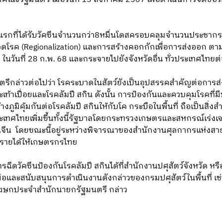
ัดแรกที่ได้รับวัคซีนจำนวนกว่า8หมื่นโดสครอบคลุมจำนวนประชากรโ
ปลอดโรค (Regionalization) และการสร้างคอกกักเพื่อการส่งออก ตาม
าก ในวันที่ 28 ก.พ. 68 และกระจายไปยังจังหวัดอื่น ทั่วประเทศไทย
กล่าวต่อไปว่า โรคระบาดในสัตว์ยังเป็นอุปสรรคสำคัญต่อการส่ง
าเปื่อยและโรคลัมปี สกิน ดังนั้น การป้องกันและควบคุมโรคที่มี
ภูมิคุ้มกันต่อโรคลัมปี สกินให้กับโค กระบือในพื้นที่ ถือเป็นสิ่
ประเทศไทยเพิ่มขึ้นทั้งนี้รัฐบาลโดยกระทรวงเกษตรและสหกรณ์เร่ง
ีน โดยขณะนี้อยู่ระหว่างพิจารณาของสำนักงานศุลกากรแห่งส
่มรายได้ให้เกษตรกรไทย
ฉีดวัคซีนป้องกันโรคลัมปี สกินได้ที่สำนักงานปศุสัตว์จังหวัด หร
มมือและสนับสนุนการดำเนินงานดังกล่าวของกรมปศุสัตว์ในพื้นที่ 
โฆษกประจำสำนักนายกรัฐมนตรี กล่าว