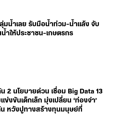
ลุ่มน้ำเลย รับมือน้ำท่วม-น้ำแล้ง จับ
านน้ำให้ประชาชน-เกษตรกร
น 2 นโยบายด่วน เชื่อม Big Data 13
งขันเด็กเล็ก มุ่งเปลี่ยน ‘ท่องจำ’
น หวังปูทางสร้างทุนมนุษย์ที่