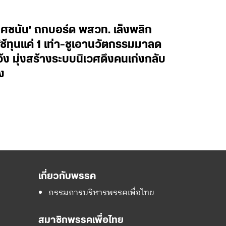
ยศชนัน’ ถกบอร์ด พสวท. เล็งพลิก
้ทุนแค่ 1 เท่า-ชูเอานวัตกรรมมาลด
ว้ง มุ่งสร้างระบบนิเวศดึงคนเก่งกลับ
ง
เกี่ยวกับพรรค
กรรมการบริหารพรรคเพื่อไทย
สมาชิกพรรคเพื่อไทย