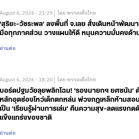
August 6, 2026 - 21:29
โดย พรรคเพื่อไทย
‘สุริยะ-วัชระพล’ ลงพื้นที่ จ.เลย สั่งเดินหน้าพัฒนา
มือทุกภาคส่วน วางแผนให้ดี หนุนความมั่นคงด้
อ่านต่อ
August 6, 2026 - 18:20
โดย พรรคเพื่อไทย
บอร์ดปฐมวัยลุยพลิกโฉม! ‘รองนายกฯ ยศชนัน’ ดั
หลักอุดช่องโหว่เด็กตกหล่น พ่วงกฎเหล็กห้ามสอบแข่
เป็น ‘เรียนรู้ผ่านการเล่น’ คืนความสุข-ลดแรงกดดั
แข็งแกร่งของชาติ
อ่านต่อ