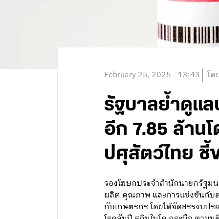
February 25, 2025 - 13:43
โดย
รัฐบาลย้ำดูแลป
อีก 7.85 ล้านโ
ปศุสัตว์ไทย ชี
รองโฆษกประจำสำนักนายกรัฐมนตรี
ผลิต คุณภาพ และการแข่งขันกับต
กับเกษตรกร โดยได้จัดสรรงบประม
โรคลัมปี สกินในโค กระบือ ตามมติ