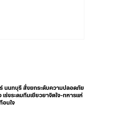
ทร์ นนทบุรี สั่งยกระดับความปลอดภัย
าว เร่งระดมทีมเยียวยาจิตใจ-ทหารแห่
ทือนใจ