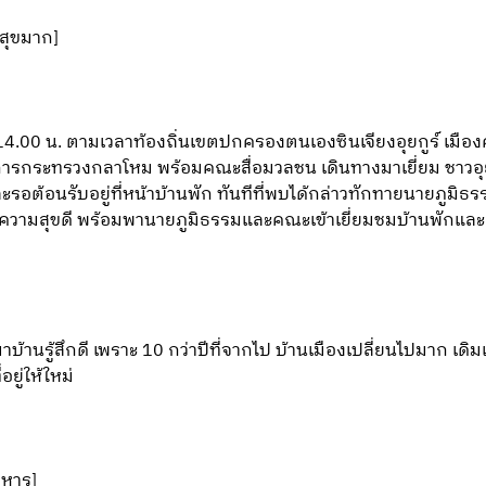
สุขมาก]
า 14.00 น. ตามเวลาท้องถิ่นเขตปกครองตนเองซินเจียงอุยกูร์ เมือ
การกระทรวงกลาโหม พร้อมคณะสื่อมวลชน เดินทางมาเยี่ยม ชาวอุยก
รอต้อนรับอยู่ที่หน้าบ้านพัก ทันทีที่พบได้กล่าวทักทายนายภูมิธรร
มีความสุขดี พร้อมพานายภูมิธรรมและคณะเข้าเยี่ยมชมบ้านพักและเ
มาบ้านรู้สึกดี เพราะ 10 กว่าปีที่จากไป บ้านเมืองเปลี่ยนไปมาก เดิมเ
อยู่ให้ใหม่
าหาร]