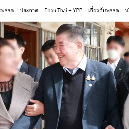
ารพรรค
ประกาศ
Pheu Thai – YPP
เกี่ยวกับพรรค
น