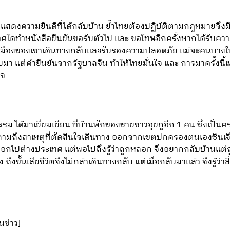
อแสดงความยินดีที่ได้กลับบ้าน ย้ำไทยต้องปฏิบัติตามกฎหมายจึงมี
ะเทศใดทำหนังสือยืนยันขอรับตัวไป และ ขอโทษอีกครั้งหากได้รับค
ให้พลเมืองของเขาเดินทางกลับและรับรองความปลอดภัย แม้จะคนบ
ับมา แต่คำยืนยันจากรัฐบาลจีน ทำให้ไทยมั่นใจ และ การมาครั้งนี้เ
ใจ
รม ได้มาเยี่ยมเยียน ที่บ้านพักของชายชาวอุยกูอีก 1 คน ซึ่งเป็น
อถามถึงสาเหตุที่ตัดสินใจเดินทาง ออกจากเขตปกครองตนเองซินเจียง
กไปต่างประเทศ แต่พอไปถึงรู้ว่าถูกหลอก จึงอยากกลับบ้านแต่ถูกข
ขั้นเสียชีวิตจึงไม่กล้าเดินทางกลับ แต่เมื่อกลับมาแล้ว จึงรู้ว่าสิ่ง
นข่าว]