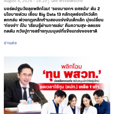
August 6, 2026 - 18:20
โดย พรรคเพื่อไทย
บอร์ดปฐมวัยลุยพลิกโฉม! ‘รองนายกฯ ยศชนัน’ ดัน 2
นโยบายด่วน เชื่อม Big Data 13 หลักอุดช่องโหว่เด็ก
ตกหล่น พ่วงกฎเหล็กห้ามสอบแข่งขันเด็กเล็ก มุ่งเปลี่ยน
‘ท่องจำ’ เป็น ‘เรียนรู้ผ่านการเล่น’ คืนความสุข-ลดแรง
กดดัน หวังปูทางสร้างทุนมนุษย์ที่แข็งแกร่งของชาติ
อ่านต่อ