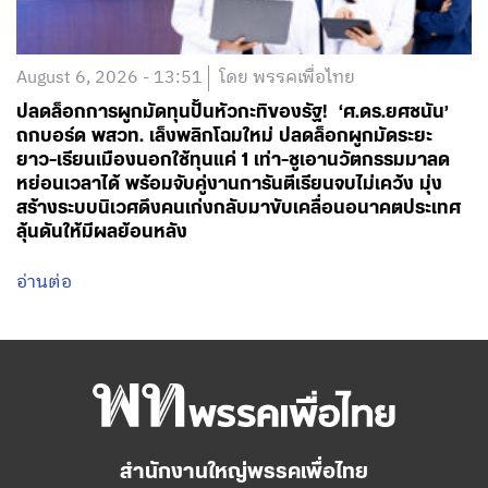
August 6, 2026 - 13:51
โดย พรรคเพื่อไทย
ปลดล็อกการผูกมัดทุนปั้นหัวกะทิของรัฐ! ‘ศ.ดร.ยศชนัน’
ถกบอร์ด พสวท. เล็งพลิกโฉมใหม่ ปลดล็อกผูกมัดระยะ
ยาว-เรียนเมืองนอกใช้ทุนแค่ 1 เท่า-ชูเอานวัตกรรมมาลด
หย่อนเวลาได้ พร้อมจับคู่งานการันตีเรียนจบไม่เคว้ง มุ่ง
สร้างระบบนิเวศดึงคนเก่งกลับมาขับเคลื่อนอนาคตประเทศ
ลุ้นดันให้มีผลย้อนหลัง
อ่านต่อ
สำนักงานใหญ่พรรคเพื่อไทย