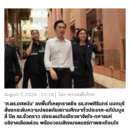
August 7, 2026 - 15:18
โดย พรรคเพื่อไทย
‘ศ.ดร.ยศชนัน’ ลงพื้นที่เหตุกราดยิง รร.เทพศิรินทร์ นนทบุรี
สั่งยกระดับความปลอดภัยสถานศึกษาทั่วประเทศ-แก้ปมบูล
ลี่ ปิด รร.ชั่วคราว เร่งระดมทีมเยียวยาจิตใจ-ทหารแห่
บริจาคเลือดด่วน พร้อมวอนสังคมงดแชร์ภาพสะเทือนใจ