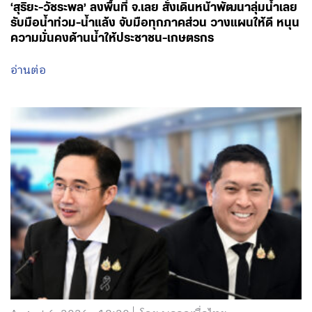
‘สุริยะ-วัชระพล’ ลงพื้นที่ จ.เลย สั่งเดินหน้าพัฒนาลุ่มน้ำเลย
รับมือน้ำท่วม-น้ำแล้ง จับมือทุกภาคส่วน วางแผนให้ดี หนุน
ความมั่นคงด้านน้ำให้ประชาชน-เกษตรกร
อ่านต่อ