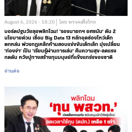
August 6, 2026 - 18:20
โดย พรรคเพื่อไทย
บอร์ดปฐมวัยลุยพลิกโฉม! ‘รองนายกฯ ยศชนัน’ ดัน 2
นโยบายด่วน เชื่อม Big Data 13 หลักอุดช่องโหว่เด็ก
ตกหล่น พ่วงกฎเหล็กห้ามสอบแข่งขันเด็กเล็ก มุ่งเปลี่ยน
‘ท่องจำ’ เป็น ‘เรียนรู้ผ่านการเล่น’ คืนความสุข-ลดแรง
กดดัน หวังปูทางสร้างทุนมนุษย์ที่แข็งแกร่งของชาติ
อ่านต่อ