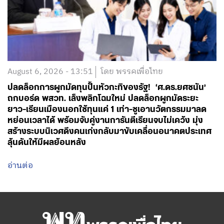
August 6, 2026 - 13:51
โดย พรรคเพื่อไทย
ปลดล็อกการผูกมัดทุนปั้นหัวกะทิของรัฐ! ‘ศ.ดร.ยศชนัน’
ถกบอร์ด พสวท. เล็งพลิกโฉมใหม่ ปลดล็อกผูกมัดระยะ
ยาว-เรียนเมืองนอกใช้ทุนแค่ 1 เท่า-ชูเอานวัตกรรมมาลด
หย่อนเวลาได้ พร้อมจับคู่งานการันตีเรียนจบไม่เคว้ง มุ่ง
สร้างระบบนิเวศดึงคนเก่งกลับมาขับเคลื่อนอนาคตประเทศ
ลุ้นดันให้มีผลย้อนหลัง
อ่านต่อ