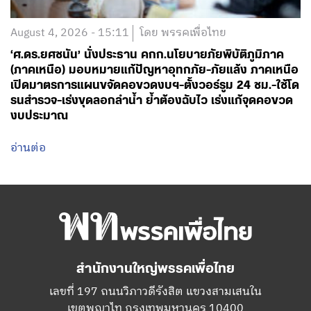
August 4, 2026 - 15:11
โดย พรรคเพื่อไทย
‘ศ.ดร.ยศชนัน’ นั่งประธาน คกก.นโยบายภัยพิบัติภูมิภาค
(ภาคเหนือ) มอบหมายแก้ปัญหาอุทกภัย-ภัยแล้ง ภาคเหนือ
เปิดมาตรการแผนขจัดคอขวดงบฯ-ตั้งวอร์รูม 24 ชม.-ใช้โด
รนสำรวจ-เร่งขุดลอกลำน้ำ ย้ำต้องฉับไว เร่งแก้จุดคอขวด
งบประมาณ
อ่านต่อ
สำนักงานใหญ่พรรคเพื่อไทย
เลขที่ 197 ถนนวิภาวดีรังสิต แขวงสามเสนใน
เขตพญาไท กรุงเทพมหานคร 10400