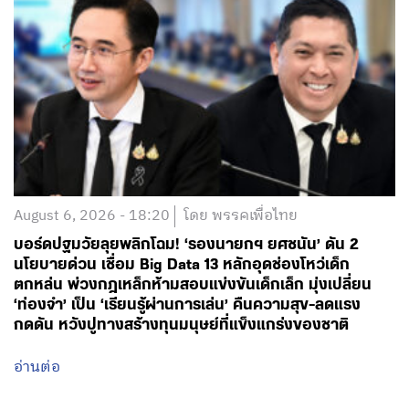
August 6, 2026 - 18:20
โดย พรรคเพื่อไทย
บอร์ดปฐมวัยลุยพลิกโฉม! ‘รองนายกฯ ยศชนัน’ ดัน 2
นโยบายด่วน เชื่อม Big Data 13 หลักอุดช่องโหว่เด็ก
ตกหล่น พ่วงกฎเหล็กห้ามสอบแข่งขันเด็กเล็ก มุ่งเปลี่ยน
‘ท่องจำ’ เป็น ‘เรียนรู้ผ่านการเล่น’ คืนความสุข-ลดแรง
กดดัน หวังปูทางสร้างทุนมนุษย์ที่แข็งแกร่งของชาติ
อ่านต่อ