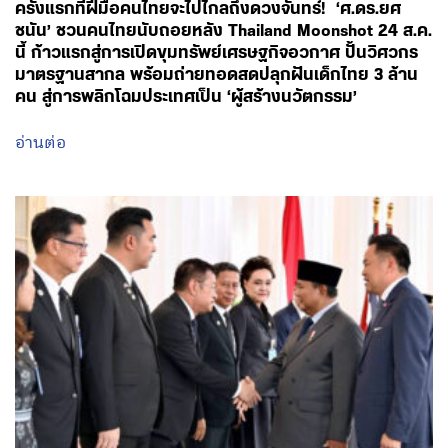
ครั้งแรกที่ฝีมือคนไทยจะไปไกลถึงดวงจันทร์! ‘ศ.ดร.ยศ
ชนัน’ ชวนคนไทยนับถอยหลัง Thailand Moonshot 24 ส.ค.
นี้ ก้าวแรกสู่การเปิดขุมทรัพย์เศรษฐกิจอวกาศ ปั้นวิศวกร
มาตรฐานสากล พร้อมถ่ายทอดสดปลุกฝันเด็กไทย 3 ล้าน
คน สู่การพลิกโฉมประเทศเป็น ‘ผู้สร้างนวัตกรรม’
อ่านต่อ