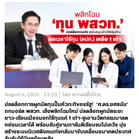
August 6, 2026 - 13:51
โดย พรรคเพื่อไทย
ปลดล็อกการผูกมัดทุนปั้นหัวกะทิของรัฐ! ‘ศ.ดร.ยศชนัน’
ถกบอร์ด พสวท. เล็งพลิกโฉมใหม่ ปลดล็อกผูกมัดระยะ
ยาว-เรียนเมืองนอกใช้ทุนแค่ 1 เท่า-ชูเอานวัตกรรมมาลด
หย่อนเวลาได้ พร้อมจับคู่งานการันตีเรียนจบไม่เคว้ง มุ่ง
สร้างระบบนิเวศดึงคนเก่งกลับมาขับเคลื่อนอนาคตประเทศ
ลุ้นดันให้มีผลย้อนหลัง