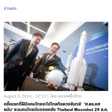
August 5, 2026 - 12:13
โดย พรรคเพื่อไทย
ครั้งแรกที่ฝีมือคนไทยจะไปไกลถึงดวงจันทร์! ‘ศ.ดร.ยศ
ชนัน’ ชวนคนไทยนับถอยหลัง Thailand Moonshot 24 ส.ค.
นี้ ก้าวแรกสู่การเปิดขุมทรัพย์เศรษฐกิจอวกาศ ปั้นวิศวกร
มาตรฐานสากล พร้อมถ่ายทอดสดปลุกฝันเด็กไทย 3 ล้าน
คน สู่การพลิกโฉมประเทศเป็น ‘ผู้สร้างนวัตกรรม’