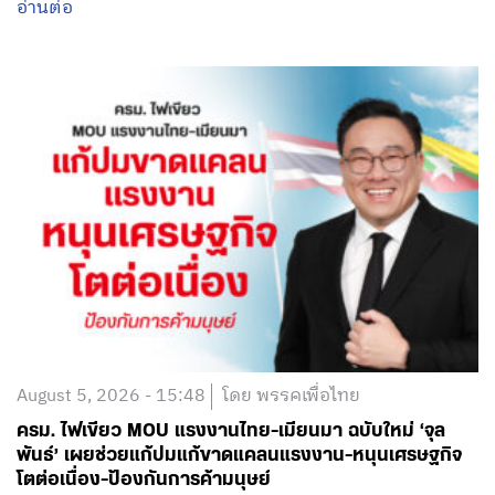
August 5, 2026 - 15:48
โดย พรรคเพื่อไทย
ครม. ไฟเขียว MOU แรงงานไทย-เมียนมา ฉบับใหม่ ‘จุล
พันธ์’ เผยช่วยแก้ปมแก้ขาดแคลนแรงงาน-หนุนเศรษฐกิจ
โตต่อเนื่อง-ป้องกันการค้ามนุษย์
อ่านต่อ