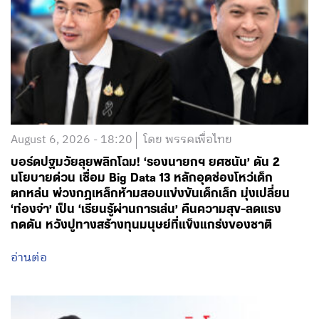
August 6, 2026 - 18:20
โดย พรรคเพื่อไทย
บอร์ดปฐมวัยลุยพลิกโฉม! ‘รองนายกฯ ยศชนัน’ ดัน 2
นโยบายด่วน เชื่อม Big Data 13 หลักอุดช่องโหว่เด็ก
ตกหล่น พ่วงกฎเหล็กห้ามสอบแข่งขันเด็กเล็ก มุ่งเปลี่ยน
‘ท่องจำ’ เป็น ‘เรียนรู้ผ่านการเล่น’ คืนความสุข-ลดแรง
กดดัน หวังปูทางสร้างทุนมนุษย์ที่แข็งแกร่งของชาติ
อ่านต่อ