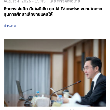
อ่านต่อ
August 4, 2026 - 15:11
โดย พรรคเพื่อไทย
‘ศ.ดร.ยศชนัน’ นั่งประธาน คกก.นโยบายภัยพิบัติภูมิภาค
(ภาคเหนือ) มอบหมายแก้ปัญหาอุทกภัย-ภัยแล้ง ภาคเหนือ
เปิดมาตรการแผนขจัดคอขวดงบฯ-ตั้งวอร์รูม 24 ชม.-ใช้โด