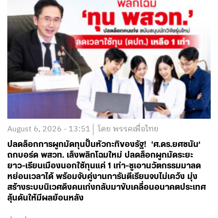
August 6, 2026 - 13:51
โดย พรรคเพื่อไทย
ปลดล็อกการผูกมัดทุนปั้นหัวกะทิของรัฐ! ‘ศ.ดร.ยศชนัน’
ถกบอร์ด พสวท. เล็งพลิกโฉมใหม่ ปลดล็อกผูกมัดระยะ
ยาว-เรียนเมืองนอกใช้ทุนแค่ 1 เท่า-ชูเอานวัตกรรมมาลด
หย่อนเวลาได้ พร้อมจับคู่งานการันตีเรียนจบไม่เคว้ง มุ่ง
สร้างระบบนิเวศดึงคนเก่งกลับมาขับเคลื่อนอนาคตประเทศ
ลุ้นดันให้มีผลย้อนหลัง
อ่านต่อ