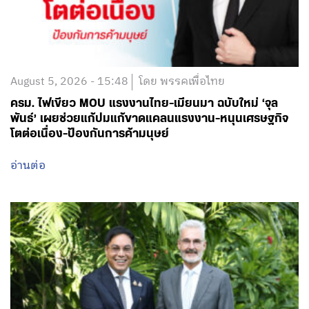
August 5, 2026 - 15:48
โดย พรรคเพื่อไทย
ครม. ไฟเขียว MOU แรงงานไทย-เมียนมา ฉบับใหม่ ‘จุล
พันธ์’ เผยช่วยแก้ปมแก้ขาดแคลนแรงงาน-หนุนเศรษฐกิจ
โตต่อเนื่อง-ป้องกันการค้ามนุษย์
อ่านต่อ