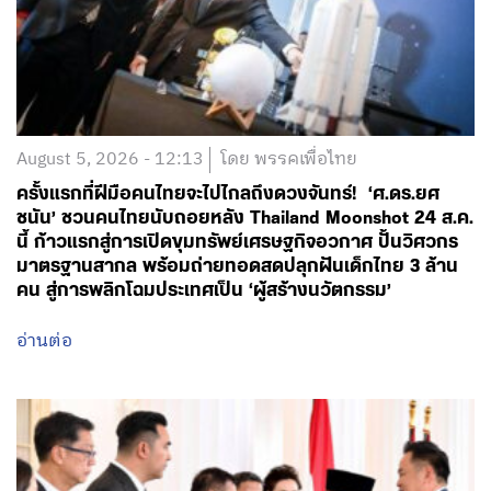
August 5, 2026 - 12:13
โดย พรรคเพื่อไทย
ครั้งแรกที่ฝีมือคนไทยจะไปไกลถึงดวงจันทร์! ‘ศ.ดร.ยศ
ชนัน’ ชวนคนไทยนับถอยหลัง Thailand Moonshot 24 ส.ค.
นี้ ก้าวแรกสู่การเปิดขุมทรัพย์เศรษฐกิจอวกาศ ปั้นวิศวกร
มาตรฐานสากล พร้อมถ่ายทอดสดปลุกฝันเด็กไทย 3 ล้าน
คน สู่การพลิกโฉมประเทศเป็น ‘ผู้สร้างนวัตกรรม’
อ่านต่อ