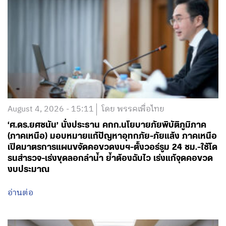
August 4, 2026 - 15:11
โดย พรรคเพื่อไทย
‘ศ.ดร.ยศชนัน’ นั่งประธาน คกก.นโยบายภัยพิบัติภูมิภาค
(ภาคเหนือ) มอบหมายแก้ปัญหาอุทกภัย-ภัยแล้ง ภาคเหนือ
เปิดมาตรการแผนขจัดคอขวดงบฯ-ตั้งวอร์รูม 24 ชม.-ใช้โด
รนสำรวจ-เร่งขุดลอกลำน้ำ ย้ำต้องฉับไว เร่งแก้จุดคอขวด
งบประมาณ
อ่านต่อ