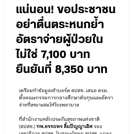
แน่นอน! ขอประชาชน
อย่าตื่นตระหนกย้ำ
อัตราจ่ายผู้ป่วยใน
ไม่ใช่ 7,100 บาท
ยืนยันที่ 8,350 บาท
เตรียมทำข้อมูลเข้าบอร์ด
สปสช
.
เสนอ
ครม
.
ตั้งคณะกรรมการกลางศึกษาต้นทุนและอัตรา
จ่ายที่เหมาะสมให้โรงพยาบาล
ที่สำนักงานหลักประกันสุขภาพแห่งชาติ
(สปสช.)
ทพ.อรรถพร ลิ้มปัญญาเลิศ
รอง
เลขาธิการ สปสช. ในฐานะโฆษก สปสช. แถลง