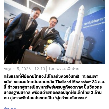
August 5, 2026 - 12:13
โดย พรรคเพื่อไทย
ครั้งแรกที่ฝีมือคนไทยจะไปไกลถึงดวงจันทร์! ‘ศ.ดร.ยศ
ชนัน’ ชวนคนไทยนับถอยหลัง Thailand Moonshot 24 ส.ค.
นี้ ก้าวแรกสู่การเปิดขุมทรัพย์เศรษฐกิจอวกาศ ปั้นวิศวกร
มาตรฐานสากล พร้อมถ่ายทอดสดปลุกฝันเด็กไทย 3 ล้าน
คน สู่การพลิกโฉมประเทศเป็น ‘ผู้สร้างนวัตกรรม’