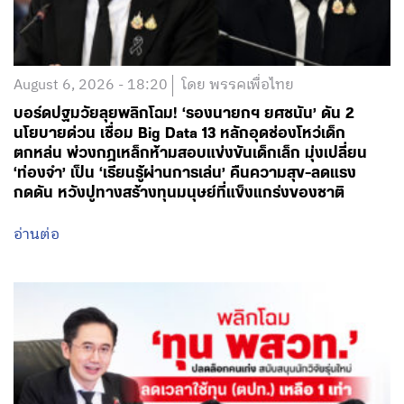
August 6, 2026 - 18:20
โดย พรรคเพื่อไทย
บอร์ดปฐมวัยลุยพลิกโฉม! ‘รองนายกฯ ยศชนัน’ ดัน 2
นโยบายด่วน เชื่อม Big Data 13 หลักอุดช่องโหว่เด็ก
ตกหล่น พ่วงกฎเหล็กห้ามสอบแข่งขันเด็กเล็ก มุ่งเปลี่ยน
‘ท่องจำ’ เป็น ‘เรียนรู้ผ่านการเล่น’ คืนความสุข-ลดแรง
กดดัน หวังปูทางสร้างทุนมนุษย์ที่แข็งแกร่งของชาติ
อ่านต่อ