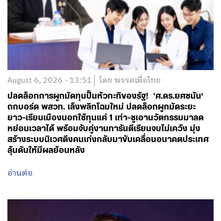
August 6, 2026 - 13:51
โดย พรรคเพื่อไทย
ปลดล็อกการผูกมัดทุนปั้นหัวกะทิของรัฐ! ‘ศ.ดร.ยศชนัน’
ถกบอร์ด พสวท. เล็งพลิกโฉมใหม่ ปลดล็อกผูกมัดระยะ
ยาว-เรียนเมืองนอกใช้ทุนแค่ 1 เท่า-ชูเอานวัตกรรมมาลด
หย่อนเวลาได้ พร้อมจับคู่งานการันตีเรียนจบไม่เคว้ง มุ่ง
สร้างระบบนิเวศดึงคนเก่งกลับมาขับเคลื่อนอนาคตประเทศ
ลุ้นดันให้มีผลย้อนหลัง
อ่านต่อ