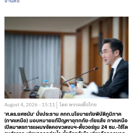
อ่านต่อ
August 4, 2026 - 15:11
โดย พรรคเพื่อไทย
‘ศ.ดร.ยศชนัน’ นั่งประธาน คกก.นโยบายภัยพิบัติภูมิภาค
(ภาคเหนือ) มอบหมายแก้ปัญหาอุทกภัย-ภัยแล้ง ภาคเหนือ
เปิดมาตรการแผนขจัดคอขวดงบฯ-ตั้งวอร์รูม 24 ชม.-ใช้โด