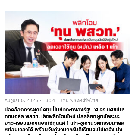
August 6, 2026 - 13:51
โดย พรรคเพื่อไทย
ปลดล็อกการผูกมัดทุนปั้นหัวกะทิของรัฐ! ‘ศ.ดร.ยศชนัน’
ถกบอร์ด พสวท. เล็งพลิกโฉมใหม่ ปลดล็อกผูกมัดระยะ
ยาว-เรียนเมืองนอกใช้ทุนแค่ 1 เท่า-ชูเอานวัตกรรมมาลด
หย่อนเวลาได้ พร้อมจับคู่งานการันตีเรียนจบไม่เคว้ง มุ่ง