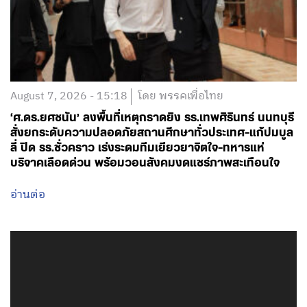
August 7, 2026 - 15:18
โดย พรรคเพื่อไทย
‘ศ.ดร.ยศชนัน’ ลงพื้นที่เหตุกราดยิง รร.เทพศิรินทร์ นนทบุรี
สั่งยกระดับความปลอดภัยสถานศึกษาทั่วประเทศ-แก้ปมบูล
ลี่ ปิด รร.ชั่วคราว เร่งระดมทีมเยียวยาจิตใจ-ทหารแห่
บริจาคเลือดด่วน พร้อมวอนสังคมงดแชร์ภาพสะเทือนใจ
อ่านต่อ