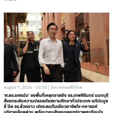
August 7, 2026 - 15:18
โดย พรรคเพื่อไทย
‘ศ.ดร.ยศชนัน’ ลงพื้นที่เหตุกราดยิง รร.เทพศิรินทร์ นนทบุรี
สั่งยกระดับความปลอดภัยสถานศึกษาทั่วประเทศ-แก้ปมบูล
ลี่ ปิด รร.ชั่วคราว เร่งระดมทีมเยียวยาจิตใจ-ทหารแห่
บริจาคเลือดด่วน พร้อมวอนสังคมงดแชร์ภาพสะเทือนใจ