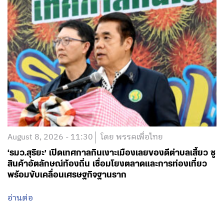
August 8, 2026 - 11:30
โดย พรรคเพื่อไทย
‘รมว.สุริยะ’ เปิดเทศกาลกินเงาะเมืองเลยของดีตำบลเสี้ยว ชู
สินค้าอัตลักษณ์ท้องถิ่น เชื่อมโยงตลาดและการท่องเที่ยว
พร้อมขับเคลื่อนเศรษฐกิจฐานราก
อ่านต่อ