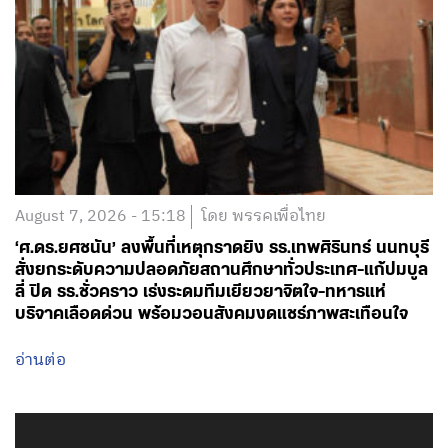
August 7, 2026 - 15:18
โดย พรรคเพื่อไทย
‘ศ.ดร.ยศชนัน’ ลงพื้นที่เหตุกราดยิง รร.เทพศิรินทร์ นนทบุรี
สั่งยกระดับความปลอดภัยสถานศึกษาทั่วประเทศ-แก้ปมบูล
ลี่ ปิด รร.ชั่วคราว เร่งระดมทีมเยียวยาจิตใจ-ทหารแห่
บริจาคเลือดด่วน พร้อมวอนสังคมงดแชร์ภาพสะเทือนใจ
อ่านต่อ