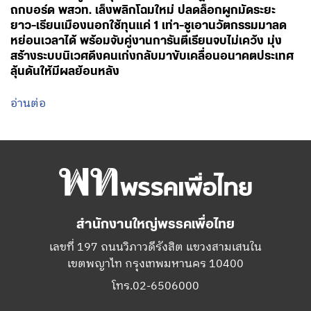
ถกบอร์ด พสวท. เล็งพลิกโฉมใหม่ ปลดล็อกผูกมัดระยะ
ยาว-เรียนเมืองนอกใช้ทุนแค่ 1 เท่า-ชูเอานวัตกรรมมาลด
หย่อนเวลาได้ พร้อมจับคู่งานการันตีเรียนจบไม่เคว้ง มุ่ง
สร้างระบบนิเวศดึงคนเก่งกลับมาขับเคลื่อนอนาคตประเทศ
ลุ้นดันให้มีผลย้อนหลัง
อ่านต่อ
สำนักงานใหญ่พรรคเพื่อไทย
เลขที่ 197 ถนนวิภาวดีรังสิต แขวงสามเสนใน
เขตพญาไท กรุงเทพมหานคร 10400
โทร.02-6506000