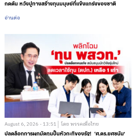
กดดัน หวังปูทางสร้างทุนมนุษย์ที่แข็งแกร่งของชาติ
อ่านต่อ
August 6, 2026 - 13:51
โดย พรรคเพื่อไทย
ปลดล็อกการผูกมัดทุนปั้นหัวกะทิของรัฐ! ‘ศ.ดร.ยศชนัน’