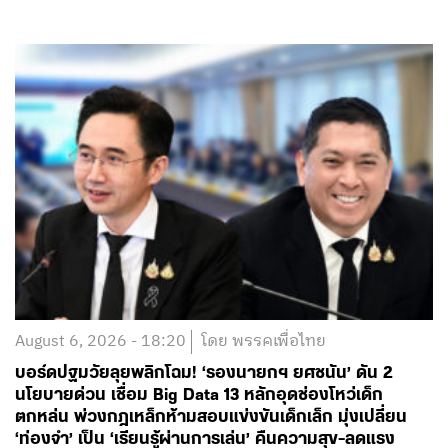
August 6, 2026 - 18:20
โดย พรรคเพื่อไทย
บอร์ดปฐมวัยลุยพลิกโฉม! ‘รองนายกฯ ยศชนัน’ ดัน 2
นโยบายด่วน เชื่อม Big Data 13 หลักอุดช่องโหว่เด็ก
ตกหล่น พ่วงกฎเหล็กห้ามสอบแข่งขันเด็กเล็ก มุ่งเปลี่ยน
‘ท่องจำ’ เป็น ‘เรียนรู้ผ่านการเล่น’ คืนความสุข-ลดแรง