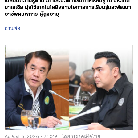
August 6, 2026 - 21:29
โดย พรรคเพื่อไทย
‘สุริยะ-วัชระพล’ ลงพื้นที่ จ.เลย สั่งเดินหน้าพัฒนาลุ่มน้ำเลย
รับมือน้ำท่วม-น้ำแล้ง จับมือทุกภาคส่วน วางแผนให้ดี หนุน
ความมั่นคงด้านน้ำให้ประชาชน-เกษตรกร