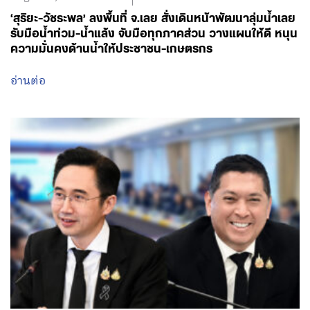
อ่านต่อ
August 6, 2026 - 18:20
โดย พรรคเพื่อไทย
บอร์ดปฐมวัยลุยพลิกโฉม! ‘รองนายกฯ ยศชนัน’ ดัน 2
นโยบายด่วน เชื่อม Big Data 13 หลักอุดช่องโหว่เด็ก
ตกหล่น พ่วงกฎเหล็กห้ามสอบแข่งขันเด็กเล็ก มุ่งเปลี่ยน