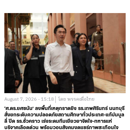
August 7, 2026 - 15:18
โดย พรรคเพื่อไทย
‘ศ.ดร.ยศชนัน’ ลงพื้นที่เหตุกราดยิง รร.เทพศิรินทร์ นนทบุรี
สั่งยกระดับความปลอดภัยสถานศึกษาทั่วประเทศ-แก้ปมบูล
ลี่ ปิด รร.ชั่วคราว เร่งระดมทีมเยียวยาจิตใจ-ทหารแห่
บริจาคเลือดด่วน พร้อมวอนสังคมงดแชร์ภาพสะเทือนใจ
อ่านต่อ