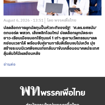
ปลดล็อกการผูกมัดทุนปั้นหัวกะทิของรัฐ! ‘ศ.ดร.ยศชนัน’
ถกบอร์ด พสวท. เล็งพลิกโฉมใหม่ ปลดล็อกผูกมัดระยะ
ยาว-เรียนเมืองนอกใช้ทุนแค่ 1 เท่า-ชูเอานวัตกรรมมาลด
หย่อนเวลาได้ พร้อมจับคู่งานการันตีเรียนจบไม่เคว้ง มุ่ง
สร้างระบบนิเวศดึงคนเก่งกลับมาขับเคลื่อนอนาคตประเทศ
ลุ้นดันให้มีผลย้อนหลัง
อ่านต่อ
สำนักงานใหญ่พรรคเพื่อไทย
เลขที่ 197 ถนนวิภาวดีรังสิต แขวงสามเสนใน
เขตพญาไท กรุงเทพมหานคร 10400
โทร.02-6506000