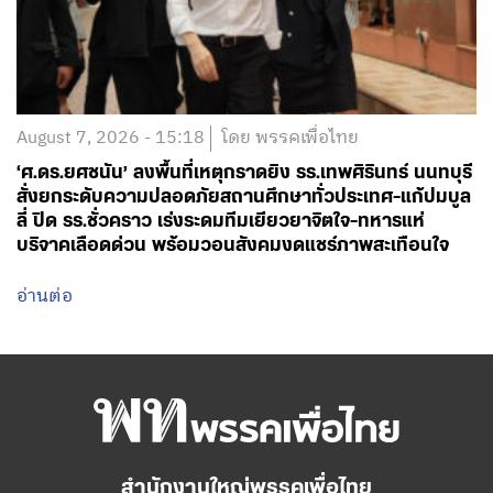
August 7, 2026 - 15:18
โดย พรรคเพื่อไทย
‘ศ.ดร.ยศชนัน’ ลงพื้นที่เหตุกราดยิง รร.เทพศิรินทร์ นนทบุรี
สั่งยกระดับความปลอดภัยสถานศึกษาทั่วประเทศ-แก้ปมบูล
ลี่ ปิด รร.ชั่วคราว เร่งระดมทีมเยียวยาจิตใจ-ทหารแห่
บริจาคเลือดด่วน พร้อมวอนสังคมงดแชร์ภาพสะเทือนใจ
อ่านต่อ
สำนักงานใหญ่พรรคเพื่อไทย