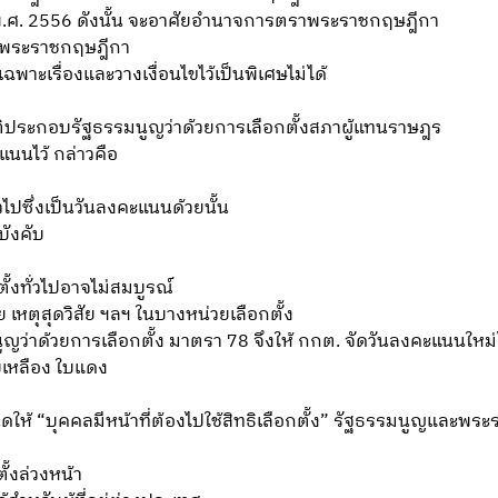
 พ.ศ. 2556 ดังนั้น จะอาศัยอำนาจการตราพระราชกฤษฎีกา
าพระราชกฤษฎีกา
าะเรื่องและวางเงื่อนไขไว้เป็นพิเศษไม่ได้
ประกอบรัฐธรรมนูญว่าด้วยการเลือกตั้งสภาผู้แทนราษฎร
แนนไว้ กล่าวคือ
ซึ่งเป็นวันลงคะแนนด้วยนั้น
ังคับ
ทั่วไปอาจไม่สมบูรณ์
ย เหตุสุดวิสัย ฯลฯ ในบางหน่วยเลือกตั้ง
่าด้วยการเลือกตั้ง มาตรา 78 จึงให้ กกต. จัดวันลงคะแนนใหม่
บเหลือง ใบแดง
บุคคลมีหน้าที่ต้องไปใช้สิทธิเลือกตั้ง” รัฐธรรมนูญและพระ
ั้งล่วงหน้า