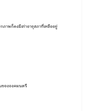
ภาพก็คงมีเท่าอายุสภาที่เหลืออยู่
ื่นขององคมนตรี