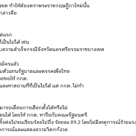
28 เขต ทำให้ต้องตราพระราชกฤษฎีกาใหม่นั้น
กล่าวคือ
แต่แรก
่เป็นไปได้ เช่น
สบความสำเร็จกรณีจังหวัดนครศรีธรรมราชบางเขต
มัครแล้ว
กับตัวแทนรัฐบาลและพรรคเพื่อไทย
ทยขอให้ กกต.
ะหาสถานที่ที่เป็นไปได้ แต่ กกต. ไม่ทำ
รถเลื่อนการเลือกตั้งได้หรือไม่
ลื่อนได้ โดยให้ กกต. หารือกับคณะรัฐมนตรี
กตั้งต่อไปจนเรียบร้อยไปถึง ร้อยละ 89.2 โดยไม่มีเหตุการณ์ร้ายแ
คาดการณ์และแสดงความวิตกกังวล