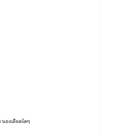
รง นองเลือดใดๆ