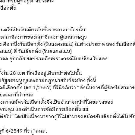
สำหรับผู้ที่อยู่ต่างประเทศ
ลือกตั้ง
หนดให้เป็นวันเดียวกันทั่วราชอาณาจักรนั้น
าและสมาชิกภาพของสมาชิกสภาผู้แทนราษฎร
ง คือ หนึ่งวันเลือกตั้ง (วันลงคะแนน) ในต่างประเทศ สอง วันเลือก
ะแนน) สี่ วันเลือกตั้ง (วันลงคะแนน)
ุจลาจล อุทกภัย ฯลฯ รวมถึงเพราะกรณีใบเหลือง ใบแดง
งใน 28 เขต ที่เหลืออยู่เดินหน้าต่อไปนั้น
รัฐธรรมนูญและตามกฎหมายที่เกี่ยวข้อง ทั้งนี้
ือกตั้ง (ลต 1/2557) ที่วินิจฉัยว่า “ดังนั้นการที่ผู้ร้องไม่สามา
ยะเวลาที่กำหนด
ขวางการสมัครรับเลือกตั้งจึงเป็นอำนาจหน้าที่โดยตรงของ
วบคุม และดำเนินการจัดมีการเลือกตั้ง สส.
อไป” โดยสืบเนื่องมาจากผู้ที่ไม่สามารถสมัครรับเลือกตั้งได้ไปร้องข
่ 6/2549 ที่ว่า “กกต.