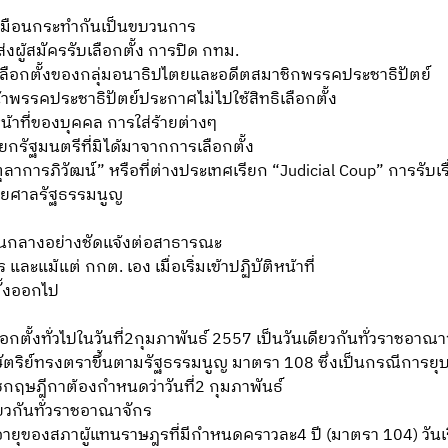
ูเสมือนกระทำกันเป็นขบวนการ
่งผู้สมัครรับเลือกตั้ง การปิด กทม.
ลือกตั้งของกลุ่มอนาธิปไตยและอดีตสมาชิกพรรคประชาธิปัตย์
น้าพรรคประชาธิปัตย์ประกาศไม่ไปใช้สิทธิเลือกตั้ง
น้าที่ของบุคคล การใส่ร้ายต่างๆ
ายกรัฐมนตรีที่มิได้มาจากการเลือกตั้ง
การภิวัฒน์” หรือที่ต่างประเทศเรียก “Judicial Coup” การรับเรื่
ดยศาลรัฐธรรมนูญ
ป็นกลางอย่างชัดแจ้งต่อสาธารณะ
ะแม้แต่ กกต. เอง เมื่อเริ่มเข้าปฏิบัติหน้าที่
ตั้งออกไป
ตั้งทั่วไปในวันที่2กุมภาพันธ์ 2557 เป็นวันเดียวกันทั่วราชอาณาจ
ตริย์ทรงตราขึ้นตามรัฐธรรมนูญ มาตรา 108 ซึ่งเป็นกรณีการย
ชกฤษฎีกาต้องกำหนดว่าวันที่2 กุมภาพันธ์
ดียวกันทั่วราชอาณาจักร
นับอายุของสภาผู้แทนราษฎรที่มีกำหนดคราวละ4 ปี (มาตรา 104) วั