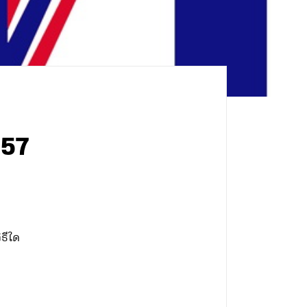
557
ิธีใด