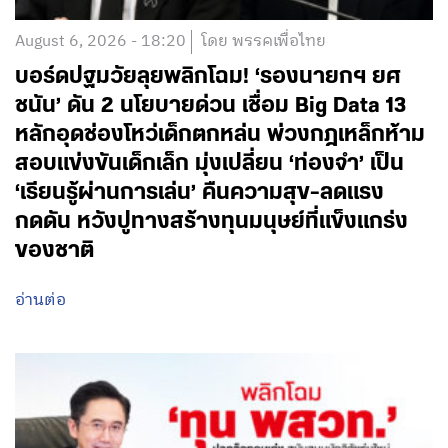
August 6, 2026 - 18:20
โดย พรรคเพื่อไทย
บอร์ดปฐมวัยลุยพลิกโฉม! ‘รองนายกฯ ยศ
ชนัน’ ดัน 2 นโยบายด่วน เชื่อม Big Data 13
หลักอุดช่องโหว่เด็กตกหล่น พ่วงกฎเหล็กห้าม
สอบแข่งขันเด็กเล็ก มุ่งเปลี่ยน ‘ท่องจำ’ เป็น
‘เรียนรู้ผ่านการเล่น’ คืนความสุข-ลดแรง
กดดัน หวังปูทางสร้างทุนมนุษย์ที่แข็งแกร่ง
ของชาติ
อ่านต่อ