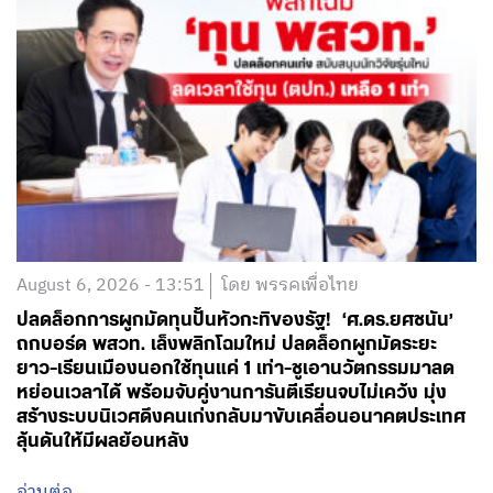
August 6, 2026 - 13:51
โดย พรรคเพื่อไทย
ปลดล็อกการผูกมัดทุนปั้นหัวกะทิของรัฐ! ‘ศ.ดร.ยศชนัน’
ถกบอร์ด พสวท. เล็งพลิกโฉมใหม่ ปลดล็อกผูกมัดระยะ
ยาว-เรียนเมืองนอกใช้ทุนแค่ 1 เท่า-ชูเอานวัตกรรมมาลด
หย่อนเวลาได้ พร้อมจับคู่งานการันตีเรียนจบไม่เคว้ง มุ่ง
สร้างระบบนิเวศดึงคนเก่งกลับมาขับเคลื่อนอนาคตประเทศ
ลุ้นดันให้มีผลย้อนหลัง
อ่านต่อ