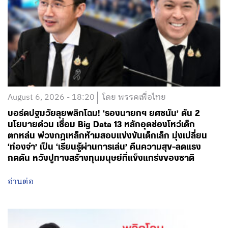
August 6, 2026 - 18:20
โดย พรรคเพื่อไทย
บอร์ดปฐมวัยลุยพลิกโฉม! ‘รองนายกฯ ยศชนัน’ ดัน 2
นโยบายด่วน เชื่อม Big Data 13 หลักอุดช่องโหว่เด็ก
ตกหล่น พ่วงกฎเหล็กห้ามสอบแข่งขันเด็กเล็ก มุ่งเปลี่ยน
‘ท่องจำ’ เป็น ‘เรียนรู้ผ่านการเล่น’ คืนความสุข-ลดแรง
กดดัน หวังปูทางสร้างทุนมนุษย์ที่แข็งแกร่งของชาติ
อ่านต่อ