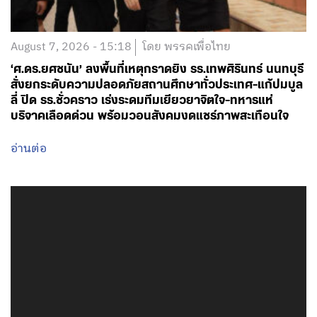
August 7, 2026 - 15:18
โดย พรรคเพื่อไทย
‘ศ.ดร.ยศชนัน’ ลงพื้นที่เหตุกราดยิง รร.เทพศิรินทร์ นนทบุรี
สั่งยกระดับความปลอดภัยสถานศึกษาทั่วประเทศ-แก้ปมบูล
ลี่ ปิด รร.ชั่วคราว เร่งระดมทีมเยียวยาจิตใจ-ทหารแห่
บริจาคเลือดด่วน พร้อมวอนสังคมงดแชร์ภาพสะเทือนใจ
อ่านต่อ