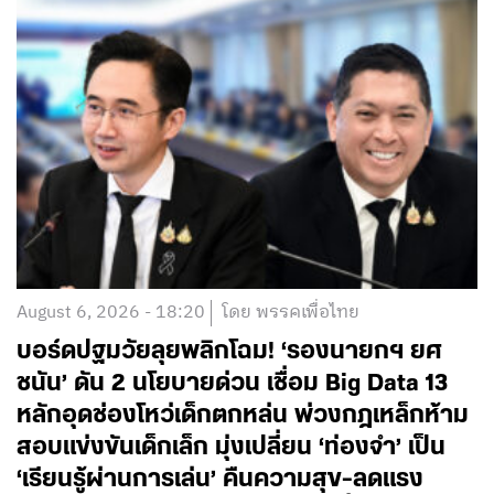
August 6, 2026 - 18:20
โดย พรรคเพื่อไทย
บอร์ดปฐมวัยลุยพลิกโฉม! ‘รองนายกฯ ยศ
ชนัน’ ดัน 2 นโยบายด่วน เชื่อม Big Data 13
หลักอุดช่องโหว่เด็กตกหล่น พ่วงกฎเหล็กห้าม
สอบแข่งขันเด็กเล็ก มุ่งเปลี่ยน ‘ท่องจำ’ เป็น
‘เรียนรู้ผ่านการเล่น’ คืนความสุข-ลดแรง