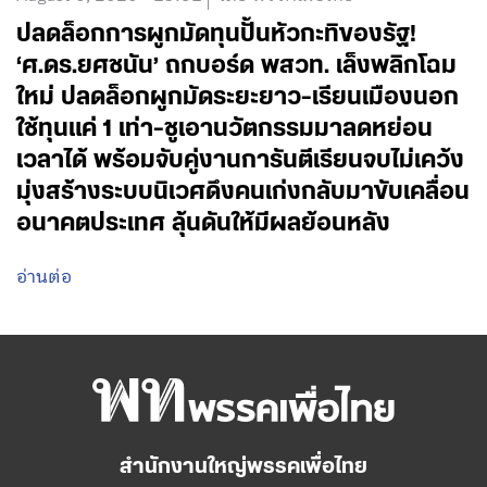
ปลดล็อกการผูกมัดทุนปั้นหัวกะทิของรัฐ!
‘ศ.ดร.ยศชนัน’ ถกบอร์ด พสวท. เล็งพลิกโฉม
ใหม่ ปลดล็อกผูกมัดระยะยาว-เรียนเมืองนอก
ใช้ทุนแค่ 1 เท่า-ชูเอานวัตกรรมมาลดหย่อน
เวลาได้ พร้อมจับคู่งานการันตีเรียนจบไม่เคว้ง
มุ่งสร้างระบบนิเวศดึงคนเก่งกลับมาขับเคลื่อน
อนาคตประเทศ ลุ้นดันให้มีผลย้อนหลัง
อ่านต่อ
สำนักงานใหญ่พรรคเพื่อไทย