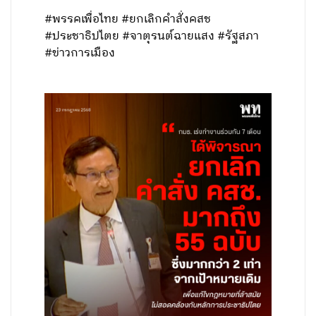
#พรรคเพื่อไทย #ยกเลิกคำสั่งคสช
#ประชาธิปไตย #จาตุรนต์ฉายแสง #รัฐสภา
#ข่าวการเมือง