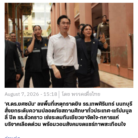
August 7, 2026 - 15:18
โดย พรรคเพื่อไทย
‘ศ.ดร.ยศชนัน’ ลงพื้นที่เหตุกราดยิง รร.เทพศิรินทร์ นนทบุรี
สั่งยกระดับความปลอดภัยสถานศึกษาทั่วประเทศ-แก้ปมบูล
ลี่ ปิด รร.ชั่วคราว เร่งระดมทีมเยียวยาจิตใจ-ทหารแห่
บริจาคเลือดด่วน พร้อมวอนสังคมงดแชร์ภาพสะเทือนใจ