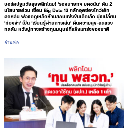
บอร์ดปฐมวัยลุยพลิกโฉม! ‘รองนายกฯ ยศชนัน’ ดัน 2
นโยบายด่วน เชื่อม Big Data 13 หลักอุดช่องโหว่เด็ก
ตกหล่น พ่วงกฎเหล็กห้ามสอบแข่งขันเด็กเล็ก มุ่งเปลี่ยน
‘ท่องจำ’ เป็น ‘เรียนรู้ผ่านการเล่น’ คืนความสุข-ลดแรง
กดดัน หวังปูทางสร้างทุนมนุษย์ที่แข็งแกร่งของชาติ
อ่านต่อ