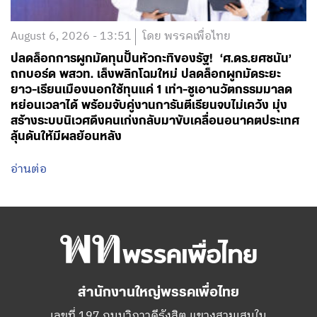
August 6, 2026 - 13:51
โดย พรรคเพื่อไทย
ปลดล็อกการผูกมัดทุนปั้นหัวกะทิของรัฐ! ‘ศ.ดร.ยศชนัน’
ถกบอร์ด พสวท. เล็งพลิกโฉมใหม่ ปลดล็อกผูกมัดระยะ
ยาว-เรียนเมืองนอกใช้ทุนแค่ 1 เท่า-ชูเอานวัตกรรมมาลด
หย่อนเวลาได้ พร้อมจับคู่งานการันตีเรียนจบไม่เคว้ง มุ่ง
สร้างระบบนิเวศดึงคนเก่งกลับมาขับเคลื่อนอนาคตประเทศ
ลุ้นดันให้มีผลย้อนหลัง
อ่านต่อ
สำนักงานใหญ่พรรคเพื่อไทย
เลขที่ 197 ถนนวิภาวดีรังสิต แขวงสามเสนใน