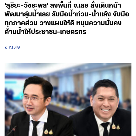
‘สุริยะ-วัชระพล’ ลงพื้นที่ จ.เลย สั่งเดินหน้า
พัฒนาลุ่มน้ำเลย รับมือน้ำท่วม-น้ำแล้ง จับมือ
ทุกภาคส่วน วางแผนให้ดี หนุนความมั่นคง
ด้านน้ำให้ประชาชน-เกษตรกร
อ่านต่อ