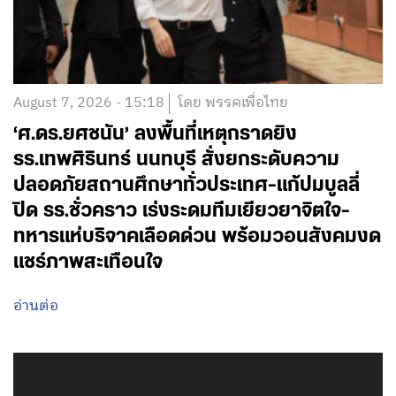
August 7, 2026 - 15:18
โดย พรรคเพื่อไทย
‘ศ.ดร.ยศชนัน’ ลงพื้นที่เหตุกราดยิง
รร.เทพศิรินทร์ นนทบุรี สั่งยกระดับความ
ปลอดภัยสถานศึกษาทั่วประเทศ-แก้ปมบูลลี่
ปิด รร.ชั่วคราว เร่งระดมทีมเยียวยาจิตใจ-
ทหารแห่บริจาคเลือดด่วน พร้อมวอนสังคมงด
แชร์ภาพสะเทือนใจ
อ่านต่อ