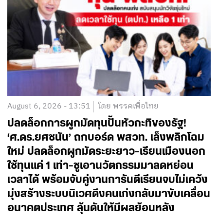
August 6, 2026 - 13:51
โดย พรรคเพื่อไทย
ปลดล็อกการผูกมัดทุนปั้นหัวกะทิของรัฐ!
‘ศ.ดร.ยศชนัน’ ถกบอร์ด พสวท. เล็งพลิกโฉม
ใหม่ ปลดล็อกผูกมัดระยะยาว-เรียนเมืองนอก
ใช้ทุนแค่ 1 เท่า-ชูเอานวัตกรรมมาลดหย่อน
เวลาได้ พร้อมจับคู่งานการันตีเรียนจบไม่เคว้ง
มุ่งสร้างระบบนิเวศดึงคนเก่งกลับมาขับเคลื่อน
อนาคตประเทศ ลุ้นดันให้มีผลย้อนหลัง