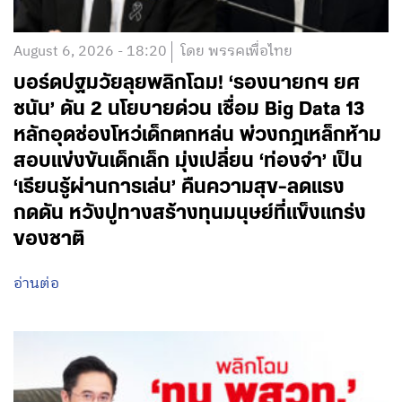
August 6, 2026 - 18:20
โดย พรรคเพื่อไทย
บอร์ดปฐมวัยลุยพลิกโฉม! ‘รองนายกฯ ยศ
ชนัน’ ดัน 2 นโยบายด่วน เชื่อม Big Data 13
หลักอุดช่องโหว่เด็กตกหล่น พ่วงกฎเหล็กห้าม
สอบแข่งขันเด็กเล็ก มุ่งเปลี่ยน ‘ท่องจำ’ เป็น
‘เรียนรู้ผ่านการเล่น’ คืนความสุข-ลดแรง
กดดัน หวังปูทางสร้างทุนมนุษย์ที่แข็งแกร่ง
ของชาติ
อ่านต่อ