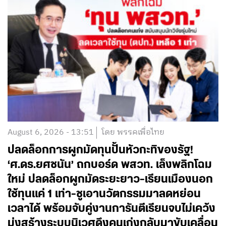
August 6, 2026 - 13:51
โดย พรรคเพื่อไทย
ปลดล็อกการผูกมัดทุนปั้นหัวกะทิของรัฐ!
‘ศ.ดร.ยศชนัน’ ถกบอร์ด พสวท. เล็งพลิกโฉม
ใหม่ ปลดล็อกผูกมัดระยะยาว-เรียนเมืองนอก
ใช้ทุนแค่ 1 เท่า-ชูเอานวัตกรรมมาลดหย่อน
เวลาได้ พร้อมจับคู่งานการันตีเรียนจบไม่เคว้ง
มุ่งสร้างระบบนิเวศดึงคนเก่งกลับมาขับเคลื่อน