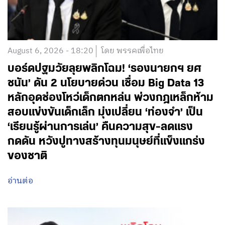
August 6, 2026 - 18:20
โดย พรรคเพื่อไทย
บอร์ดปฐมวัยลุยพลิกโฉม! ‘รองนายกฯ ยศ
ชนัน’ ดัน 2 นโยบายด่วน เชื่อม Big Data 13
หลักอุดช่องโหว่เด็กตกหล่น พ่วงกฎเหล็กห้าม
สอบแข่งขันเด็กเล็ก มุ่งเปลี่ยน ‘ท่องจำ’ เป็น
‘เรียนรู้ผ่านการเล่น’ คืนความสุข-ลดแรง
กดดัน หวังปูทางสร้างทุนมนุษย์ที่แข็งแกร่ง
ของชาติ
อ่านต่อ