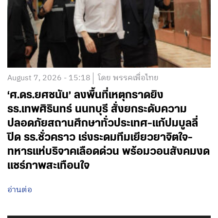
August 7, 2026 - 15:18
โดย พรรคเพื่อไทย
‘ศ.ดร.ยศชนัน’ ลงพื้นที่เหตุกราดยิง
รร.เทพศิรินทร์ นนทบุรี สั่งยกระดับความ
ปลอดภัยสถานศึกษาทั่วประเทศ-แก้ปมบูลลี่
ปิด รร.ชั่วคราว เร่งระดมทีมเยียวยาจิตใจ-
ทหารแห่บริจาคเลือดด่วน พร้อมวอนสังคมงด
แชร์ภาพสะเทือนใจ
อ่านต่อ