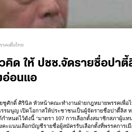
รรคเพื่อไทย
นวคิด ให้ ปชช.จัดรายชื่อปาตี
งอ่อนแอ
นายชูศักดิ์ ศิรินิล หัวหน้าคณะทำงานฝ่ายกฎหมายพรรคเพื่อ
รรมนูญ เปิดโอกาสให้ประชาชนเป็นผู้จัดรายชื่อปาตี้ลิส หรื
้กำหนดไว้ดังนี้
มาตรา 107 การเลือกตั้งสมาชิกสภาผู้แทน
“
งลงคะแนนเลือกบัญชีรายชื่อผู้สมัครรับเลือกตั้งที่พรรคการเม