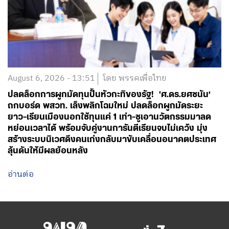
August 6, 2026 - 13:51
โดย พรรคเพื่อไทย
ปลดล็อกการผูกมัดทุนปั้นหัวกะทิของรัฐ! ‘ศ.ดร.ยศชนัน’
ถกบอร์ด พสวท. เล็งพลิกโฉมใหม่ ปลดล็อกผูกมัดระยะ
ยาว-เรียนเมืองนอกใช้ทุนแค่ 1 เท่า-ชูเอานวัตกรรมมาลด
หย่อนเวลาได้ พร้อมจับคู่งานการันตีเรียนจบไม่เคว้ง มุ่ง
สร้างระบบนิเวศดึงคนเก่งกลับมาขับเคลื่อนอนาคตประเทศ
ลุ้นดันให้มีผลย้อนหลัง
อ่านต่อ