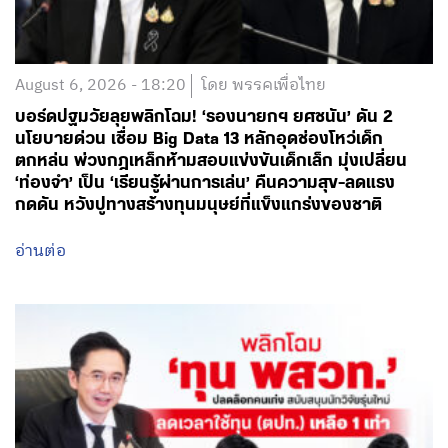
August 6, 2026 - 18:20
โดย พรรคเพื่อไทย
บอร์ดปฐมวัยลุยพลิกโฉม! ‘รองนายกฯ ยศชนัน’ ดัน 2
นโยบายด่วน เชื่อม Big Data 13 หลักอุดช่องโหว่เด็ก
ตกหล่น พ่วงกฎเหล็กห้ามสอบแข่งขันเด็กเล็ก มุ่งเปลี่ยน
‘ท่องจำ’ เป็น ‘เรียนรู้ผ่านการเล่น’ คืนความสุข-ลดแรง
กดดัน หวังปูทางสร้างทุนมนุษย์ที่แข็งแกร่งของชาติ
อ่านต่อ