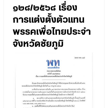
๑๒๘/๒๕๖๘ เรื่อง
การแต่งตั้งตัวแทน
พรรคเพื่อไทยประจำ
จังหวัดชัยภูมิ