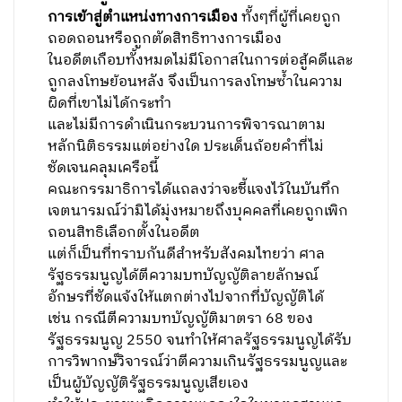
การเข้าสู่ตำแหน่งทางการเมือง
ทั้งๆที่ผู้ที่เคยถูก
ถอดถอนหรือถูกตัดสิทธิทางการเมือง
ในอดีตเกือบทั้งหมดไม่มีโอกาสในการต่อสู้คดีและ
ถูกลงโทษย้อนหลัง จึงเป็นการลงโทษซ้ำในความ
ผิดที่เขาไม่ได้กระทำ
และไม่มีการดำเนินกระบวนการพิจารณาตาม
หลักนิติธรรมแต่อย่างใด ประเด็นถ้อยคำที่ไม่
ชัดเจนคลุมเครือนี้
คณะกรรมาธิการได้แถลงว่าจะชี้แจงไว้ในบันทึก
เจตนารมณ์ว่ามิได้มุ่งหมายถึงบุคคลที่เคยถูกเพิก
ถอนสิทธิเลือกตั้งในอดีต
แต่ก็เป็นที่ทราบกันดีสำหรับสังคมไทยว่า ศาล
รัฐธรรมนูญได้ตีความบทบัญญัติลายลักษณ์
อักษรที่ชัดแจ้งให้แตกต่างไปจากที่บัญญัติได้
เช่น กรณีตีความบทบัญญัติมาตรา 68 ของ
รัฐธรรมนูญ 2550 จนทำให้ศาลรัฐธรรมนูญได้รับ
การวิพากษ์วิจารณ์ว่าตีความเกินรัฐธรรมนูญและ
เป็นผู้บัญญัติรัฐธรรมนูญเสียเอง