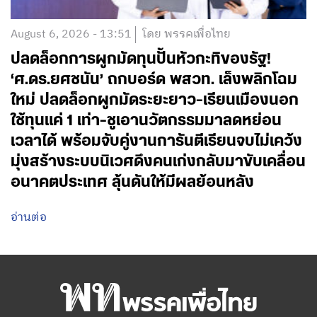
August 6, 2026 - 13:51
โดย พรรคเพื่อไทย
ปลดล็อกการผูกมัดทุนปั้นหัวกะทิของรัฐ!
‘ศ.ดร.ยศชนัน’ ถกบอร์ด พสวท. เล็งพลิกโฉม
ใหม่ ปลดล็อกผูกมัดระยะยาว-เรียนเมืองนอก
ใช้ทุนแค่ 1 เท่า-ชูเอานวัตกรรมมาลดหย่อน
เวลาได้ พร้อมจับคู่งานการันตีเรียนจบไม่เคว้ง
มุ่งสร้างระบบนิเวศดึงคนเก่งกลับมาขับเคลื่อน
อนาคตประเทศ ลุ้นดันให้มีผลย้อนหลัง
อ่านต่อ