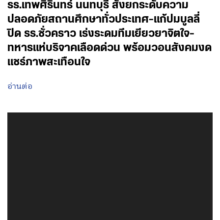
รร.เทพศิรินทร์ นนทบุรี สั่งยกระดับความ
ปลอดภัยสถานศึกษาทั่วประเทศ-แก้ปมบูลลี่
ปิด รร.ชั่วคราว เร่งระดมทีมเยียวยาจิตใจ-
ทหารแห่บริจาคเลือดด่วน พร้อมวอนสังคมงด
แชร์ภาพสะเทือนใจ
อ่านต่อ