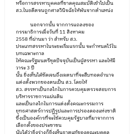
หรือการสรรหาบุคคลที่ขาดคุณสมบัติเข้าไปเป็น
ส.ว.ในอดีตจนถูกศาลวินิจฉัยให้พ้นจากตำแหน่ง
นอกจากนั้น จากการแถลงของ
กรรมาธิการเมื่อวันที่ 11 สิงหาคม
2558 ที่ผ่านมา ว่า สำหรับ ส.ว.
ประเภทสรรหาในระยะเริ่มแรกนั้น จะกำหนดไว้ใน
บทเฉพาะกาล
ให้คณะรัฐมนตรีชุดปัจจุบันเป็นผู้สรรหา และให้มี
วาระ 3 ปี
นั้น ยิ่งเห็นได้ชัดเจนถึงเจตนาที่จะสืบทอดอำนาจ
แต่งตั้งพวกของตนเป็น ส.ว. โดยให้
ส.ว. สรรหาเป็นกลไกในการควบคุมตรวจสอบการ
บริหารราชการแผ่นดิน
และเป็นกลไกในการแต่งตั้งคณะกรรมการ
ยุทธศาสตร์การปฏิรูปและการปรองดองแห่งชาติ
ซึ่งเป็นองค์กรที่จะใช้ควบคุมรัฐบาลที่มาจากการ
เลือกตั้งของประชาชน
นับได้ว่ายิ่งร่างก็ยิ่งเห็นธาตุแท้ของคณะบุคคล