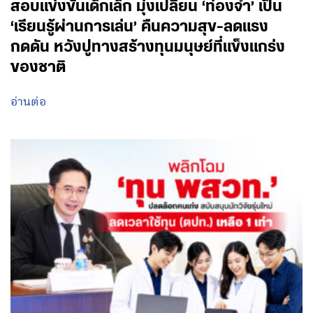
สอบแข่งขันเด็กเล็ก มุ่งเปลี่ยน ‘ท่องจำ’ เป็น
‘เรียนรู้ผ่านการเล่น’ คืนความสุข-ลดแรง
กดดัน หวังปูทางสร้างทุนมนุษย์ที่แข็งแกร่ง
ของชาติ
อ่านต่อ