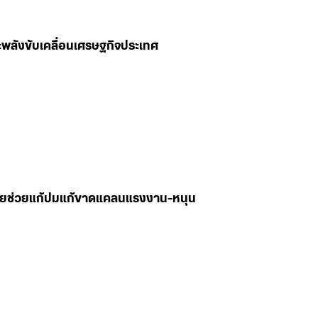
พลังขับเคลื่อนเศรษฐกิจประเทศ
 เผยช่วยแก้ปมแก้ขาดแคลนแรงงาน-หนุน