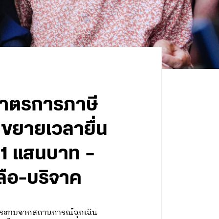
าตรการภาษี
 ขยายเวลายื่น
น 1 แสนบาท –
หลือ-บริจาค
กระทบจากสถานการณ์ฉุกเฉิน