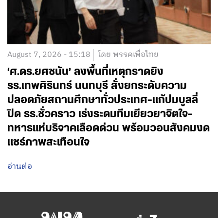
August 7, 2026 - 15:18
โดย พรรคเพื่อไทย
‘ศ.ดร.ยศชนัน’ ลงพื้นที่เหตุกราดยิง
รร.เทพศิรินทร์ นนทบุรี สั่งยกระดับความ
ปลอดภัยสถานศึกษาทั่วประเทศ-แก้ปมบูลลี่
ปิด รร.ชั่วคราว เร่งระดมทีมเยียวยาจิตใจ-
ทหารแห่บริจาคเลือดด่วน พร้อมวอนสังคมงด
แชร์ภาพสะเทือนใจ
อ่านต่อ