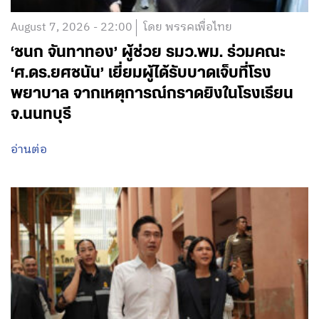
August 7, 2026 - 22:00
โดย พรรคเพื่อไทย
‘ชนก จันทาทอง’ ผู้ช่วย รมว.พม. ร่วมคณะ
‘ศ.ดร.ยศชนัน’ เยี่ยมผู้ได้รับบาดเจ็บที่โรง
พยาบาล จากเหตุการณ์กราดยิงในโรงเรียน
จ.นนทบุรี
อ่านต่อ