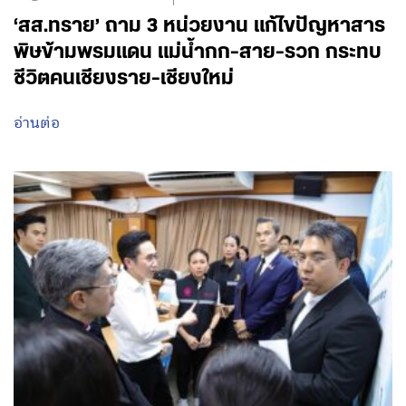
‘สส.ทราย’ ถาม 3 หน่วยงาน แก้ไขปัญหาสาร
พิษข้ามพรมแดน แม่น้ำกก-สาย-รวก กระทบ
ชีวิตคนเชียงราย-เชียงใหม่
อ่านต่อ