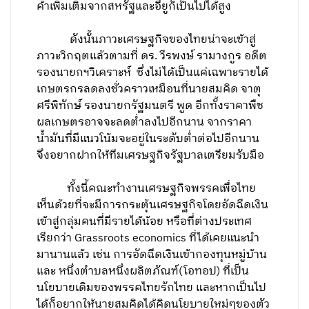
ค้าเพิ่มเติมจากสหรัฐและอียูก็เป็นไปได้สูง
ดังนั้นภาวะเศรษฐกิจของไทยน่าจะเข้าสู่
ภาวะวิกฤตแล้วตามที่ ดร. วีรพงษ์ รามางกูร อดีต
รองนายกฯวิเคราะห์ ซึ่งไม่ได้เป็นแค่เฉพาะรายได้
เกษตรกรลดลงชั่วคราวเหมือนที่นายสมคิด จาตุ
ศรีพิทักษ์ รองนายกรัฐมนตรี พูด อีกทั้งราคาพืช
ผลเกษตรอาจจะลดต่ำลงไปอีกนาน จากราคา
น้ำมันที่มีแนวโน้มจะอยู่ในระดับต่ำต่อไปอีกนาน
จึงอยากฝากให้ทีมเศรษฐกิจรัฐบาลเตรียมรับมือ
ทั้งนี้คณะทำงานเศรษฐกิจพรรคเพื่อไทย
เห็นด้วยที่จะมีการกระตุ้นเศรษฐกิจโดยอัดฉีดเงิน
เข้าสู่กลุ่มคนที่มีรายได้น้อย หรือที่ต่างประเทศ
เรียกว่า Grassroots economics ที่ได้เคยแนะนำ
มานานแล้ว เช่น การอัดฉีดเงินเข้ากองทุนหมู่บ้าน
และ หนึ่งตำบลหนึ่งผลิตภัณฑ์(โอทอป) ที่เป็น
นโยบายเดิมของพรรคไทยรักไทย และหากเป็นไป
ได้ก็อยากให้นายสมคิดได้คิดนโยบายใหม่ๆของตัว