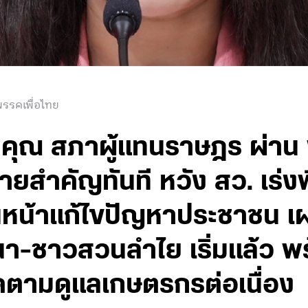
รรคเพื่อไทย
บคุณ สภาผู้แทนราษฎร ผ่าน 
ยสำคัญทันที หวัง สว. เร่ง
นหน้าแก้ไขปัญหาประชาชน 
นา-ชาวสวนลำไย เริ่มแล้ว พ
ิดตามดูแลเกษตรกรต่อเนื่อง