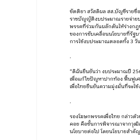
ขัตติยา สวัสดิผล สส.บัญชีราย
ราชบัญญัติงบประมาณรายจ่ายปร
พรรคที่ร่วมกันผลักดันให้ร่างกฎ
ของการขับเคลื่อนนโยบายที่รัฐบา
การใช้งบประมาณตลอดทั้ง 3 วัน
.
“ดิฉันยืนยันว่า งบประมาณปี 256
เพื่อแก้ไขปัญหาปากท้อง ฟื้น
เพื่อไทยยืนยันความมุ่งมั่นที่จ
.
รองโฆษกพรรคเพื่อไทย กล่าวด้
คอย คือขั้นการพิจารณาจากวุฒิส
นโยบายต่อไป โดยนโยบายสำคัญ แ