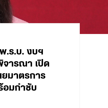
พ.ร.บ. งบฯ
พิจารณา เปิด
เผยมาตรการ
ร้อมกำชับ