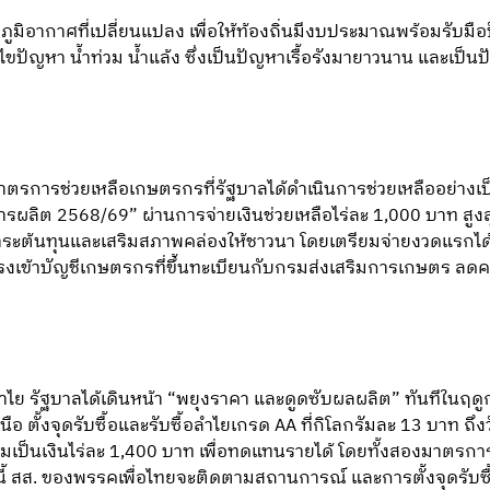
มิอากาศที่เปลี่ยนแปลง เพื่อให้ท้องถิ่นมีงบประมาณพร้อมรับมือป
ไขปัญหา น้ำท่วม น้ำแล้ง ซึ่งเป็นปัญหาเรื้อรังมายาวนาน และเป็น
 มาตรการช่วยเหลือเกษตรกรที่รัฐบาลได้ดำเนินการช่วยเหลืออย่างเ
ผลิต 2568/69” ผ่านการจ่ายเงินช่วยเหลือไร่ละ 1,000 บาท สูงสุ
ภาระต้นทุนและเสริมสภาพคล่องให้ชาวนา โดยเตรียมจ่ายงวดแรกได้ต
ตรงเข้าบัญชีเกษตรกรที่ขึ้นทะเบียนกับกรมส่งเสริมการเกษตร ลด
ไย รัฐบาลได้เดินหน้า “พยุงราคา และดูดซับผลผลิต” ทันทีในฤด
ั้งจุดรับซื้อและรับซื้อลำไยเกรด AA ที่กิโลกรัมละ 13 บาท ถึงว
เป็นเงินไร่ละ 1,400 บาท เพื่อทดแทนรายได้ โดยทั้งสองมาตรการม
 สส. ของพรรคเพื่อไทยจะติดตามสถานการณ์ และการตั้งจุดรับซื้อ 