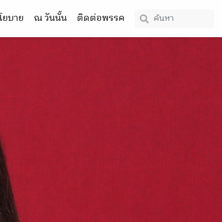
โยบาย
ณ วันนั้น
ติดต่อพรรค