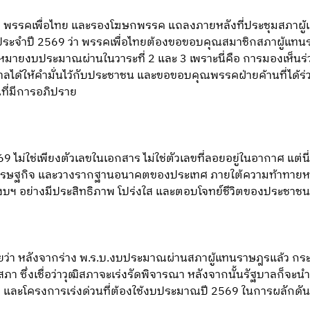
ชื่อ พรรคเพื่อไทย และรองโฆษกพรรค แถลงภายหลังที่ประชุมสภาผู
ะจำปี 2569 ว่า พรรคเพื่อไทยต้องขอขอบคุณสมาชิกสภาผู้แท
หมายงบประมาณผ่านในวาระที่ 2 และ 3 เพราะนี่คือ การมองเห็นร่ว
ลได้ให้คำมั่นไว้กับประชาชน และขอขอบคุณพรรคฝ่ายค้านที่ได้ร่วม
ที่มีการอภิปราย
9 ไม่ใช่เพียงตัวเลขในเอกสาร ไม่ใช่ตัวเลขที่ลอยอยู่ในอากาศ แต่
ฟูเศรษฐกิจ และวางรากฐานอนาคตของประเทศ ภายใต้ความท้าทายห
ะใช้งบฯ อย่างมีประสิทธิภาพ โปร่งใส และตอบโจทย์ชีวิตของประชาชน
วยว่า หลังจากร่าง พ.ร.บ.งบประมาณผ่านสภาผู้แทนราษฎรแล้ว ก
ภา ซึ่งเชื่อว่าวุฒิสภาจะเร่งรัดพิจารณา หลังจากนั้นรัฐบาลก็จะ
ละโครงการเร่งด่วนที่ต้องใช้งบประมาณปี 2569 ในการผลักดัน 