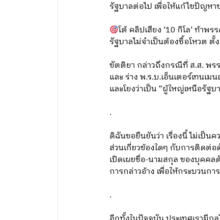
รัฐบาลต่อไป เพื่อให้แก้ไขปัญห
โต้ คลิปเสียง ‘10 กิโล’ ท้าพ
รัฐบาลไม่จำเป็นต้องซื้อโหวต ตั้
ขัตติยา กล่าวถึงกรณีที่ ส.ส. 
และ ร่าง พ.ร.บ.เอ็นเตอร์เทนเมน
และโยงว่าเป็น “ผู้ใหญ่เหนือรัฐบ
.
ดิฉันขอยืนยันว่า เรื่องนี้ ไม่เป
ส่วนเกี่ยวข้องใดๆ กับการติดต่
เปิดเผยชื่อ-นามสกุล ของบุคคลดั
การกล่าวอ้าง เพื่อให้กระบวนกา
.
อีกทั้งในปัจจุบัน ประเทศเรามีกลไ