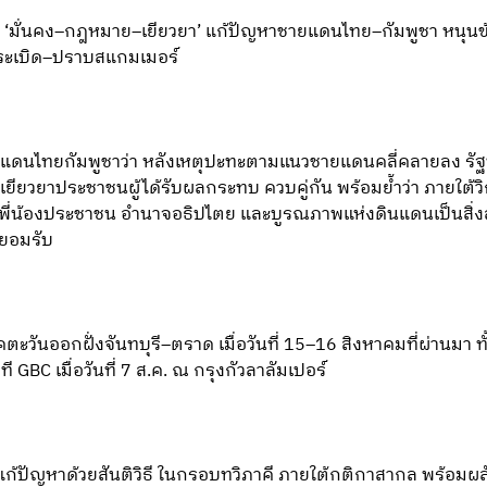
ขนาน ‘มั่นคง–กฎหมาย–เยียวยา’ แก้ปัญหาชายแดนไทย–กัมพูชา หนุน
ุ่นระเบิด–ปราบสแกมเมอร์
แดนไทยกัมพูชาว่า หลังเหตุปะทะตามแนวชายแดนคลี่คลายลง รัฐบา
ียวยาประชาชนผู้ได้รับผลกระทบ ควบคู่กัน พร้อมย้ำว่า ภายใต้วิ
องพี่น้องประชาชน อำนาจอธิปไตย และบูรณภาพแห่งดินแดนเป็นสิ่ง
กยอมรับ
ะวันออกฝั่งจันทบุรี–ตราด เมื่อวันที่ 15–16 สิงหาคมที่ผ่านมา 
ที GBC เมื่อวันที่ 7 ส.ค. ณ กรุงกัวลาลัมเปอร์
ก้ปัญหาด้วยสันติวิธี ในกรอบทวิภาคี ภายใต้กติกาสากล พร้อมผลักดั