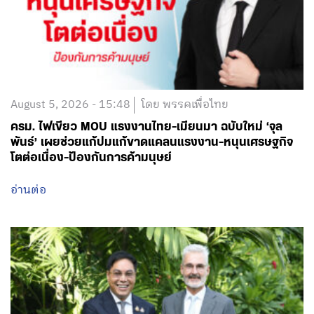
August 5, 2026 - 15:48
โดย พรรคเพื่อไทย
ครม. ไฟเขียว MOU แรงงานไทย-เมียนมา ฉบับใหม่ ‘จุล
พันธ์’ เผยช่วยแก้ปมแก้ขาดแคลนแรงงาน-หนุนเศรษฐกิจ
โตต่อเนื่อง-ป้องกันการค้ามนุษย์
อ่านต่อ