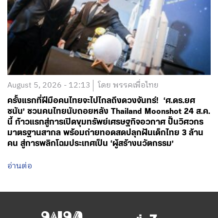
August 5, 2026 - 12:13
โดย พรรคเพื่อไทย
ครั้งแรกที่ฝีมือคนไทยจะไปไกลถึงดวงจันทร์! ‘ศ.ดร.ยศ
ชนัน’ ชวนคนไทยนับถอยหลัง Thailand Moonshot 24 ส.ค.
นี้ ก้าวแรกสู่การเปิดขุมทรัพย์เศรษฐกิจอวกาศ ปั้นวิศวกร
มาตรฐานสากล พร้อมถ่ายทอดสดปลุกฝันเด็กไทย 3 ล้าน
คน สู่การพลิกโฉมประเทศเป็น ‘ผู้สร้างนวัตกรรม’
อ่านต่อ