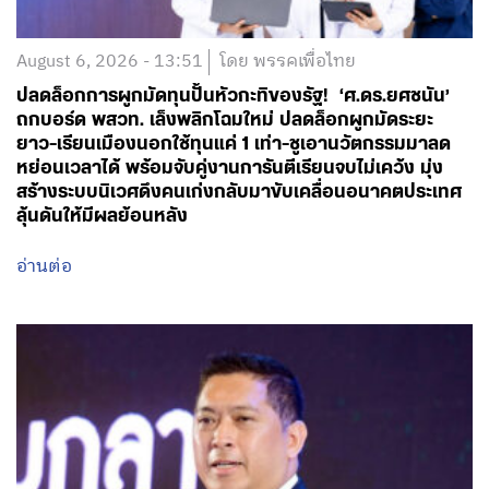
August 6, 2026 - 13:51
โดย พรรคเพื่อไทย
ปลดล็อกการผูกมัดทุนปั้นหัวกะทิของรัฐ! ‘ศ.ดร.ยศชนัน’
ถกบอร์ด พสวท. เล็งพลิกโฉมใหม่ ปลดล็อกผูกมัดระยะ
ยาว-เรียนเมืองนอกใช้ทุนแค่ 1 เท่า-ชูเอานวัตกรรมมาลด
หย่อนเวลาได้ พร้อมจับคู่งานการันตีเรียนจบไม่เคว้ง มุ่ง
สร้างระบบนิเวศดึงคนเก่งกลับมาขับเคลื่อนอนาคตประเทศ
ลุ้นดันให้มีผลย้อนหลัง
อ่านต่อ