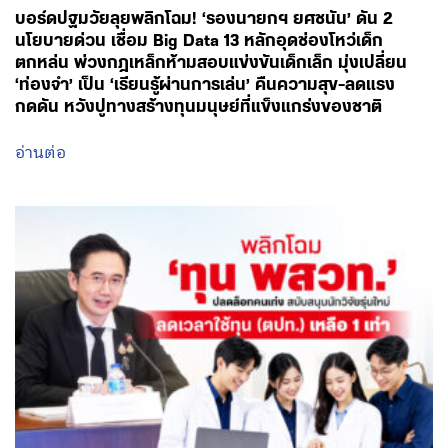
บอร์ดปฐมวัยลุยพลิกโฉม! ‘รองนายกฯ ยศชนัน’ ดัน 2
นโยบายด่วน เชื่อม Big Data 13 หลักอุดช่องโหว่เด็ก
ตกหล่น พ่วงกฎเหล็กห้ามสอบแข่งขันเด็กเล็ก มุ่งเปลี่ยน
‘ท่องจำ’ เป็น ‘เรียนรู้ผ่านการเล่น’ คืนความสุข-ลดแรง
กดดัน หวังปูทางสร้างทุนมนุษย์ที่แข็งแกร่งของชาติ
อ่านต่อ