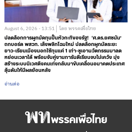
August 6, 2026 - 13:51
โดย พรรคเพื่อไทย
ปลดล็อกการผูกมัดทุนปั้นหัวกะทิของรัฐ! ‘ศ.ดร.ยศชนัน’
ถกบอร์ด พสวท. เล็งพลิกโฉมใหม่ ปลดล็อกผูกมัดระยะ
ยาว-เรียนเมืองนอกใช้ทุนแค่ 1 เท่า-ชูเอานวัตกรรมมาลด
หย่อนเวลาได้ พร้อมจับคู่งานการันตีเรียนจบไม่เคว้ง มุ่ง
สร้างระบบนิเวศดึงคนเก่งกลับมาขับเคลื่อนอนาคตประเทศ
ลุ้นดันให้มีผลย้อนหลัง
อ่านต่อ