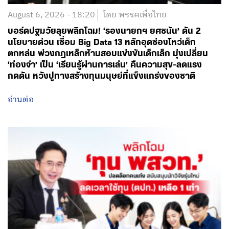
August 6, 2026 - 18:20
โดย พรรคเพื่อไทย
บอร์ดปฐมวัยลุยพลิกโฉม! ‘รองนายกฯ ยศชนัน’ ดัน 2
นโยบายด่วน เชื่อม Big Data 13 หลักอุดช่องโหว่เด็ก
ตกหล่น พ่วงกฎเหล็กห้ามสอบแข่งขันเด็กเล็ก มุ่งเปลี่ยน
‘ท่องจำ’ เป็น ‘เรียนรู้ผ่านการเล่น’ คืนความสุข-ลดแรง
กดดัน หวังปูทางสร้างทุนมนุษย์ที่แข็งแกร่งของชาติ
อ่านต่อ