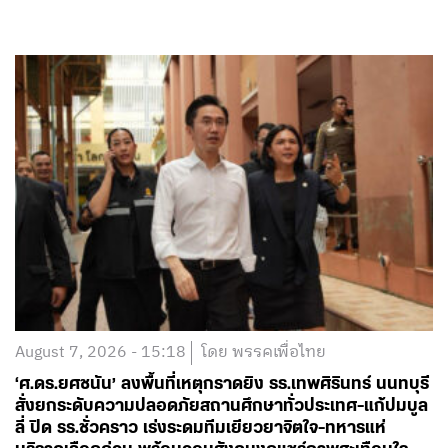
August 7, 2026 - 15:18
โดย พรรคเพื่อไทย
‘ศ.ดร.ยศชนัน’ ลงพื้นที่เหตุกราดยิง รร.เทพศิรินทร์ นนทบุรี
สั่งยกระดับความปลอดภัยสถานศึกษาทั่วประเทศ-แก้ปมบูล
ลี่ ปิด รร.ชั่วคราว เร่งระดมทีมเยียวยาจิตใจ-ทหารแห่